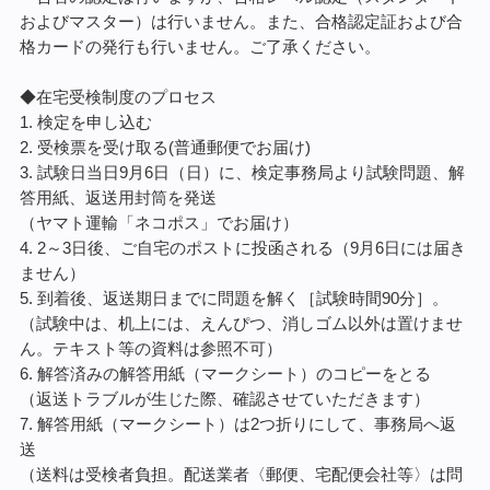
およびマスター）は行いません。また、合格認定証および合
格カードの発行も行いません。ご了承ください。
◆在宅受検制度のプロセス
1. 検定を申し込む
2. 受検票を受け取る(普通郵便でお届け)
3. 試験日当日9月6日（日）に、検定事務局より試験問題、解
答用紙、返送用封筒を発送
（ヤマト運輸「ネコポス」でお届け）
4. 2～3日後、ご自宅のポストに投函される（9月6日には届き
ません）
5. 到着後、返送期日までに問題を解く［試験時間90分］。
（試験中は、机上には、えんぴつ、消しゴム以外は置けませ
ん。テキスト等の資料は参照不可）
6. 解答済みの解答用紙（マークシート）のコピーをとる
（返送トラブルが生じた際、確認させていただきます）
7. 解答用紙（マークシート）は2つ折りにして、事務局へ返
送
（送料は受検者負担。配送業者〈郵便、宅配便会社等〉は問