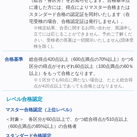
（総合・各区分）をお知らせします。合格基準点
に達した方には、得点によりマスター合格または
スタンダード合格の認定証を同封いたします（在
宅受検の場合、合格認定証は発行しません）。
※検定結果、合否に関するお問い合わせ、異議申し
立てには応じることができません。予めご了解くだ
さい。受検者の答案は一切開示いたしません(団体受
検を除く)。
合格基準
総合得点420点以上（600点満点の70%以上）かつ6
区分の得点がそれぞれ60点以上（100点満点の60％
以上）をもって合格となります。
※１区分でも60点に満たない場合は、たとえ総合得
点が420点以上であっても合格とはなりません。
レベル合格認定
マスター合格認定（上位レベル）
＜対象＞ 各区分が60点以上で、かつ総合得点が510点以上
（600点満点の85%以上）の合格者
スタンダード合格認定