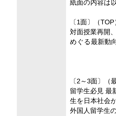
紙面の内容は
〔
1
面〕（
TOP
対面授業再開
めぐる最新動
〔
2
～
3
面〕（
留学生必見 最
生を日本社会
外国人留学生