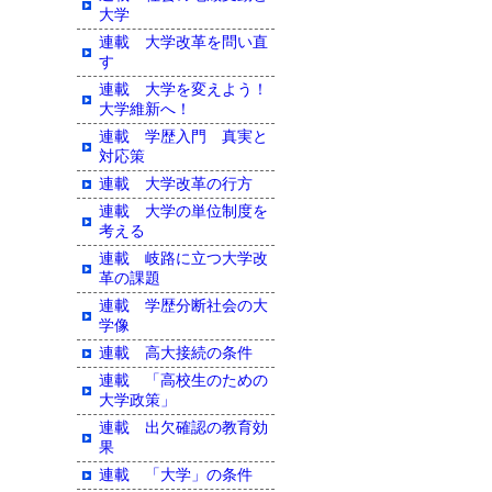
大学
連載 大学改革を問い直
す
連載 大学を変えよう！
大学維新へ！
連載 学歴入門 真実と
対応策
連載 大学改革の行方
連載 大学の単位制度を
考える
連載 岐路に立つ大学改
革の課題
連載 学歴分断社会の大
学像
連載 高大接続の条件
連載 「高校生のための
大学政策」
連載 出欠確認の教育効
果
連載 「大学」の条件