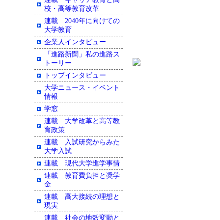
校・高等教育改革
連載 2040年に向けての
大学教育
企業人インタビュー
「進路新聞」私の進路ス
トーリー
トップインタビュー
大学ニュース・イベント
情報
学窓
連載 大学改革と高等教
育政策
連載 入試研究からみた
大学入試
連載 現代大学進学事情
連載 教育費負担と奨学
金
連載 高大接続の理想と
現実
連載 社会の地殻変動と