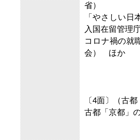
省）
「やさしい日
入国在留管理
コロナ禍の就
会） ほか
〔
4
面〕（古都
古都「京都」