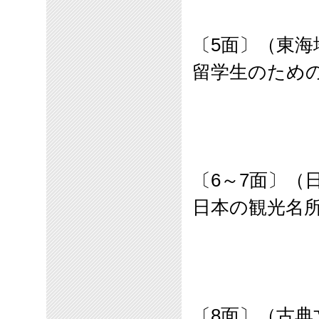
〔
5
面〕（東海
留学生のため
〔
6
～
7
面〕（
日本の観光名
〔
8
面〕
（古典