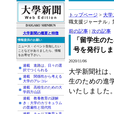
トップページ
>
大学
職支援ジャーナル」
DAIGAKU SHINBUN
前の記事
|
次の記事
大学新聞の概要と特徴
「留学生のた
情報提供のお願い
ニュース・イベント告知したい
号を発行しま
ことなどがありましたら、情報
をお寄せ下さい。
2020/11/06
連載 進路は、日々の選
大学新聞社は
択でつくられる
連載 関係性から考える
生のための進
大学のアレコレ
連載 高校生のための大
いたしました
学四方山話
連載 教養教育の謎解
き：大学のカリキュラム
の普遍性と現代性
連載 キャリア教育と高