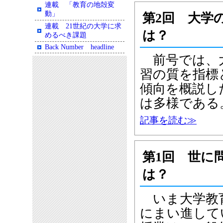
連載 「教育の地殻変
動」
第2回 大学
連載 21世紀の大学に求
は？
めるべき課題
Back Number headline
前号では、大
習の質を指標
傾向を概説し
は多様である
記事を読む≫
第1回 世に
は？
いま大学教育
にまい進して