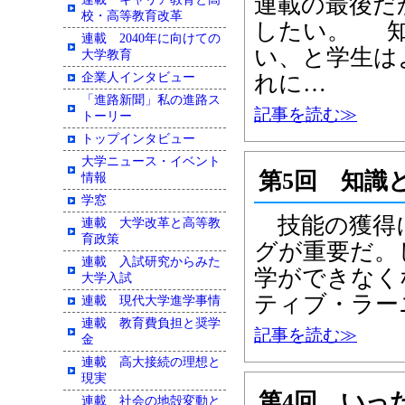
連載の最後だ
校・高等教育改革
したい。 知
連載 2040年に向けての
い、と学生は
大学教育
企業人インタビュー
れに…
「進路新聞」私の進路ス
記事を読む≫
トーリー
トップインタビュー
大学ニュース・イベント
第5回 知識
情報
学窓
技能の獲得に
連載 大学改革と高等教
育政策
グが重要だ。
連載 入試研究からみた
学ができなく
大学入試
ティブ・ラー
連載 現代大学進学事情
連載 教育費負担と奨学
記事を読む≫
金
連載 高大接続の理想と
現実
第4回 いっ
連載 社会の地殻変動と