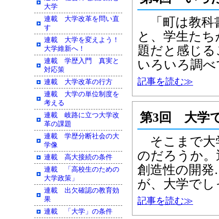
大学
連載 大学改革を問い直
「町は教科
す
と、学生たち
連載 大学を変えよう！
題だと感じる
大学維新へ！
連載 学歴入門 真実と
いろいろ調べ
対応策
記事を読む≫
連載 大学改革の行方
連載 大学の単位制度を
考える
第3回 大学
連載 岐路に立つ大学改
革の課題
連載 学歴分断社会の大
そこまで大
学像
のだろうか。
連載 高大接続の条件
創造性の開発
連載 「高校生のための
大学政策」
が、大学でし
連載 出欠確認の教育効
果
記事を読む≫
連載 「大学」の条件