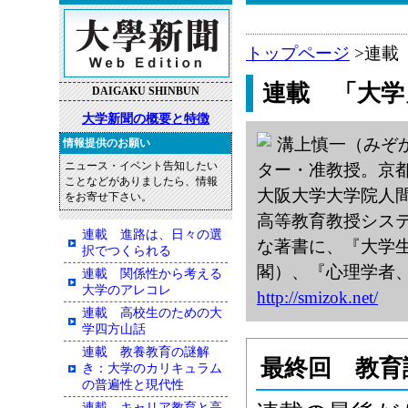
トップページ
>連載
連載 「大学
DAIGAKU SHINBUN
大学新聞の概要と特徴
溝上慎一（みぞ
情報提供のお願い
ニュース・イベント告知したい
ター・准教授。京都
ことなどがありましたら、情報
大阪大学大学院人
をお寄せ下さい。
高等教育教授システ
連載 進路は、日々の選
な著書に、『大学
択でつくられる
閣）、『心理学者
連載 関係性から考える
大学のアレコレ
http://smizok.net/
連載 高校生のための大
学四方山話
連載 教養教育の謎解
最終回 教育
き：大学のカリキュラム
の普遍性と現代性
連載 キャリア教育と高