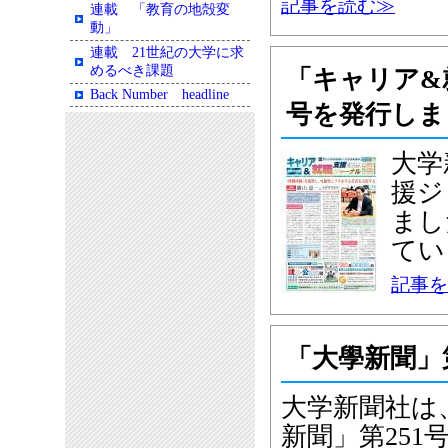
記事を読む≫
連載 「教育の地殻変
動」
連載 21世紀の大学に求
めるべき課題
「キャリア&
Back Number headline
号を発行しま
大学
援ジ
まし
てい
記事を
「大學新聞」
大学新聞社は、
新聞」第25