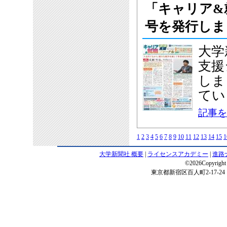
「キャリア&
号を発行しま
大学
支援
しま
てい
記事を
1
2
3
4
5
6
7
8
9
10
11
12
13
14
15
1
大学新聞社 概要
|
ライセンスアカデミー
|
進路
©2026Copyright 
東京都新宿区百人町2-17-24 電