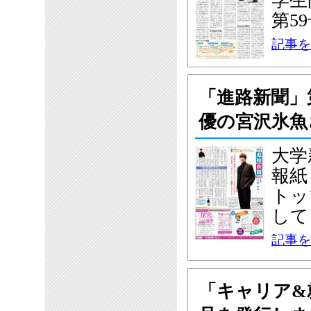
学生
第5
記事を
「進路新聞」
優の宮沢氷魚
大学
報紙
トッ
して
記事を
「キャリア&