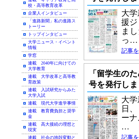
校・高等教育改革
大学
企業人インタビュー
援ジ
「進路新聞」私の進路ス
トーリー
まし
トップインタビュー
っ…
大学ニュース・イベント
情報
記事を
学窓
連載 2040年に向けての
大学教育
「留学生のた
連載 大学改革と高等教
育政策
号を発行しま
連載 入試研究からみた
大学入試
大学
連載 現代大学進学事情
日、
連載 教育費負担と奨学
ーナ
金
連載 高大接続の理想と
…
現実
記事を
連載 社会の地殻変動と