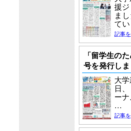
援ジ
まし
てい
記事を
「留学生のた
号を発行しま
大学
日、
ーナ
…
記事を