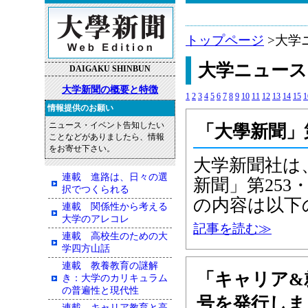
トップページ
>大学
大学ニュース
DAIGAKU SHINBUN
大学新聞の概要と特徴
1
2
3
4
5
6
7
8
9
10
11
12
13
14
15
1
情報提供のお願い
ニュース・イベント告知したい
「大學新聞」第
ことなどがありましたら、情報
をお寄せ下さい。
大学新聞社は、
連載 進路は、日々の選
新聞」第253
択でつくられる
の内容は以下
連載 関係性から考える
大学のアレコレ
記事を読む≫
連載 高校生のための大
学四方山話
連載 教養教育の謎解
「キャリア&
き：大学のカリキュラム
の普遍性と現代性
号を発行しま
連載 キャリア教育と高