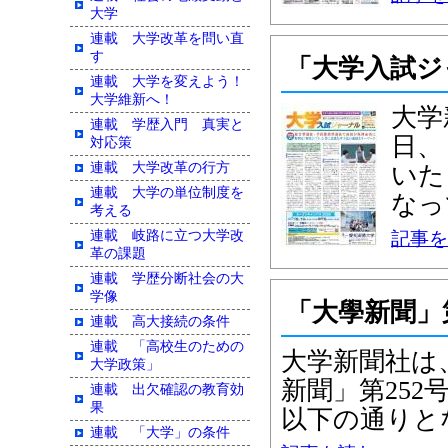
大学
連載 大学改革を問い直
す
「大学入試ジ
連載 大学を変えよう！
大学維新へ！
大学
連載 学歴入門 真実と
日、
対応策
連載 大学改革の行方
いた
連載 大学の単位制度を
なっ
考える
連載 岐路に立つ大学改
記事を
革の課題
連載 学歴分断社会の大
学像
「大學新聞」
連載 高大接続の条件
連載 「高校生のための
大学新聞社は、
大学政策」
新聞」第25
連載 出欠確認の教育効
果
以下の通りとな
連載 「大学」の条件