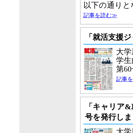
以下の通りと
記事を読む≫
「就活支援ジ
大学
学生
第6
記事を
「キャリア&
号を発行しま
大学