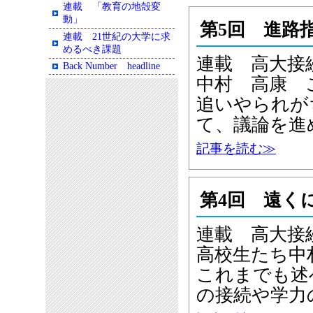
連載 「教育の地殻変
動」
第5回 進路
連載 21世紀の大学に求
めるべき課題
連載 高大接
Back Number headline
中村 高康 
追いやられが
て、議論を進
記事を読む≫
第4回 遠く
連載 高大接
高校生たち中
これまでも述
の接続や学力