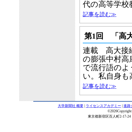
代の高等学校
記事を読む≫
第1回 「高
連載 高大接
の膨張中村高
で流行語のよ
い。私自身も
記事を読む≫
大学新聞社 概要
|
ライセンスアカデミー
|
進路
©2026Copyright 
東京都新宿区百人町2-17-24 電