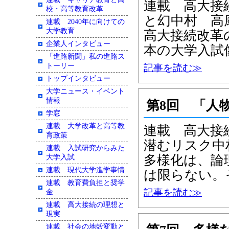
連載 高大接
校・高等教育改革
と幻中村 高
連載 2040年に向けての
大学教育
高大接続改革
企業人インタビュー
本の大学入試
「進路新聞」私の進路ス
トーリー
記事を読む≫
トップインタビュー
大学ニュース・イベント
情報
第8回 「人
学窓
連載 大学改革と高等教
連載 高大接
育政策
潜むリスク中
連載 入試研究からみた
多様化は、論
大学入試
連載 現代大学進学事情
は限らない。
連載 教育費負担と奨学
記事を読む≫
金
連載 高大接続の理想と
現実
連載 社会の地殻変動と