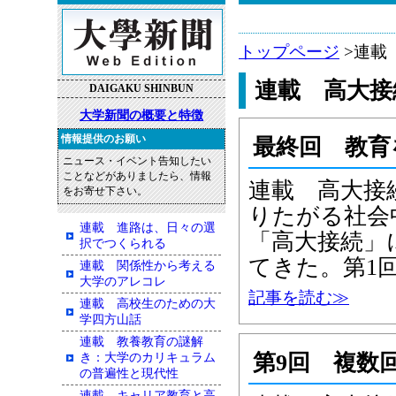
トップページ
>連載
連載 高大接
DAIGAKU SHINBUN
大学新聞の概要と特徴
情報提供のお願い
最終回 教育
ニュース・イベント告知したい
ことなどがありましたら、情報
連載 高大接
をお寄せ下さい。
りたがる社会
連載 進路は、日々の選
「高大接続」
択でつくられる
てきた。第1
連載 関係性から考える
大学のアレコレ
記事を読む≫
連載 高校生のための大
学四方山話
連載 教養教育の謎解
第9回 複数
き：大学のカリキュラム
の普遍性と現代性
連載 キャリア教育と高