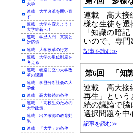
第7回 多様
大学
連載 大学改革を問い直
連載 高大接
す
様な生徒を選
連載 大学を変えよう！
大学維新へ！
「知識の暗記
連載 学歴入門 真実と
いので、専門
対応策
連載 大学改革の行方
記事を読む≫
連載 大学の単位制度を
考える
連載 岐路に立つ大学改
第6回 「知
革の課題
連載 学歴分断社会の大
連載 高大接
学像
再生」という
連載 高大接続の条件
連載 「高校生のための
続の議論で脇
大学政策」
選択問題を中
連載 出欠確認の教育効
果
記事を読む≫
連載 「大学」の条件