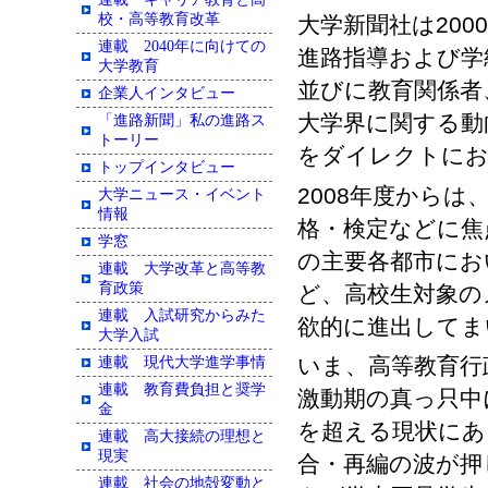
校・高等教育改革
大学新聞社は20
連載 2040年に向けての
進路指導および学
大学教育
並びに教育関係者
企業人インタビュー
大学界に関する動
「進路新聞」私の進路ス
トーリー
をダイレクトに
トップインタビュー
2008年度から
大学ニュース・イベント
情報
格・検定などに焦
学窓
の主要各都市にお
連載 大学改革と高等教
育政策
ど、高校生対象の
連載 入試研究からみた
欲的に進出してま
大学入試
いま、高等教育行
連載 現代大学進学事情
連載 教育費負担と奨学
激動期の真っ只中
金
を超える現状にあ
連載 高大接続の理想と
現実
合・再編の波が押
連載 社会の地殻変動と