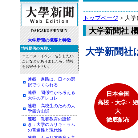
トップページ
> 大
大学新聞社 
DAIGAKU SHINBUN
大学新聞の概要と特徴
情報提供のお願い
大学新聞社
ニュース・イベント告知したい
ことなどがありましたら、情報
をお寄せ下さい。
連載 進路は、日々の選
択でつくられる
連載 関係性から考える
日本全国
大学のアレコレ
高校・大学・
連載 高校生のための大
大
学四方山話
徹底配布
連載 教養教育の謎解
き：大学のカリキュラム
の普遍性と現代性
連載 キャリア教育と高