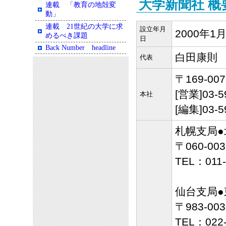
大学新聞社 概
連載 「教育の地殻変
動」
連載 21世紀の大学に求
設立年月
2000年1
めるべき課題
日
Back Number headline
白田康則
代表
〒169-0
[営業]03-
本社
[編集]03-
札幌支局●
〒060-0
TEL：011
仙台支局●
〒983-0
TEL：022