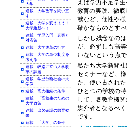
えば学力不足学生
大学
教育の実践、徹底
連載 大学改革を問い直
す
献など、個性や様
連載 大学を変えよう！
確かなものとすべ
大学維新へ！
連載 学歴入門 真実と
しかし残念なのは
対応策
が、必ずしも高等
連載 大学改革の行方
いないという点で
連載 大学の単位制度を
考える
私たち大学新聞社
連載 岐路に立つ大学改
革の課題
セミナーなど、様
連載 学歴分断社会の大
た、使い古された
学像
ひとつの学校の特
連載 高大接続の条件
して、各教育機関
連載 「高校生のための
大学政策」
媒介者となるべく
連載 出欠確認の教育効
です。
果
連載 「大学」の条件