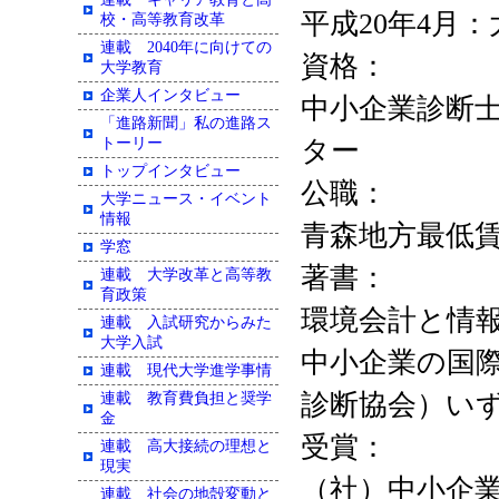
平成20年4月
校・高等教育改革
連載 2040年に向けての
資格：
大学教育
企業人インタビュー
中小企業診断
「進路新聞」私の進路ス
トーリー
ター
トップインタビュー
公職：
大学ニュース・イベント
情報
青森地方最低
学窓
著書：
連載 大学改革と高等教
育政策
環境会計と情報
連載 入試研究からみた
大学入試
中小企業の国際
連載 現代大学進学事情
診断協会）い
連載 教育費負担と奨学
金
受賞：
連載 高大接続の理想と
現実
（社）中小企業
連載 社会の地殻変動と