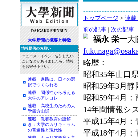
トップページ
>
連載
前の記事
|
次の記事
DAIGAKU SHINBUN
福永 栄一
大
大学新聞の概要と特徴
情報提供のお願い
fukunaga@osaka-
ニュース・イベント告知したい
略歴：
ことなどがありましたら、情報
をお寄せ下さい。
昭和35年山口
連載 進路は、日々の選
昭和59年3月
択でつくられる
連載 関係性から考える
昭和59年4月
大学のアレコレ
連載 高校生のための大
14年間情報シ
学四方山話
連載 教養教育の謎解
平成15年4月
き：大学のカリキュラム
の普遍性と現代性
平成18年4月
連載 キャリア教育と高