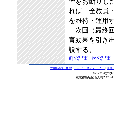
望をお断りし
れば、全教員
を維持・運用
次回（最終回
育効果を引き
説する。
前の記事
|
次の記事
大学新聞社 概要
|
ライセンスアカデミー
|
進路
©2026Copyright 
東京都新宿区百人町2-17-24 電