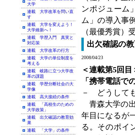
大学
ンポジューム
連載 大学改革を問い直
す
ム」の導入事
連載 大学を変えよう！
（最優秀賞）
大学維新へ！
連載 学歴入門 真実と
出欠確認の教
対応策
連載 大学改革の行方
2008/04/23
連載 大学の単位制度を
考える
＜連載第5回目
連載 岐路に立つ大学改
革の課題
「携帯電話で
連載 学歴分断社会の大
学像
－ どうして
連載 高大接続の条件
青森大学の出
連載 「高校生のための
大学政策」
年目になるが
連載 出欠確認の教育効
果
る。そのポイ
連載 「大学」の条件