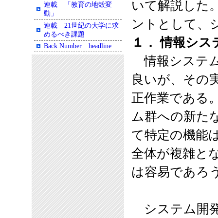
いて解説した
連載 「教育の地殻変
動」
ントとして、
連載 21世紀の大学に求
めるべき課題
１． 情報シス
Back Number headline
情報システム
良いが、その
正作業である
ム群への新た
て特定の機能
全体が複雑と
は容易であろ
システム開発