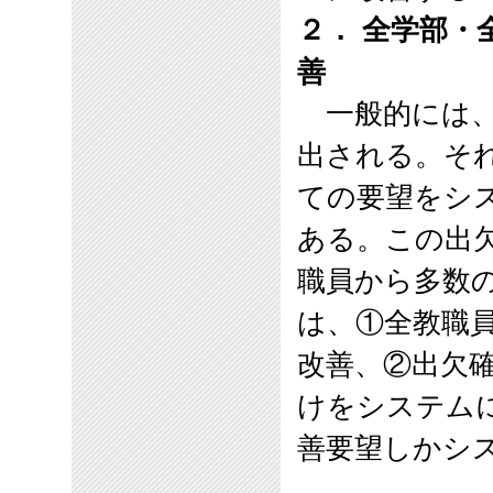
２． 全学部
善
一般的には、
出される。そ
ての要望をシ
ある。この出
職員から多数
は、①全教職
改善、②出欠
けをシステム
善要望しかシ