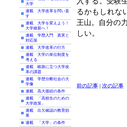
入する。受験
大学
るかもしれな
連載 大学改革を問い直
す
王山。自分の
連載 大学を変えよう！
大学維新へ！
しい。
連載 学歴入門 真実と
対応策
連載 大学改革の行方
連載 大学の単位制度を
考える
連載 岐路に立つ大学改
革の課題
連載 学歴分断社会の大
学像
前の記事
|
次の記事
連載 高大接続の条件
連載 「高校生のための
大学政策」
連載 出欠確認の教育効
果
連載 「大学」の条件