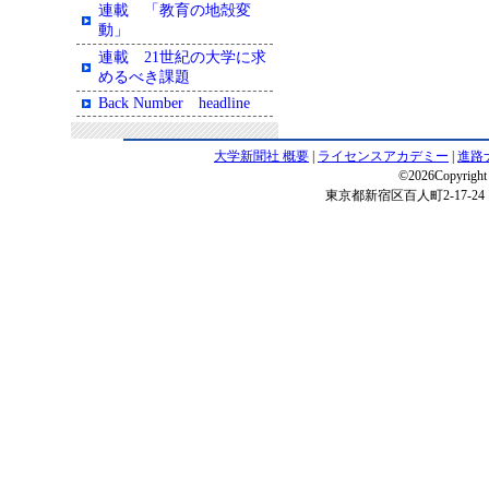
連載 「教育の地殻変
動」
連載 21世紀の大学に求
めるべき課題
Back Number headline
大学新聞社 概要
|
ライセンスアカデミー
|
進路
©2026Copyright 
東京都新宿区百人町2-17-24 電