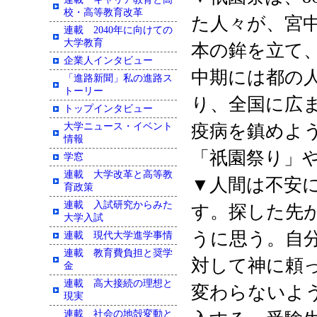
校・高等教育改革
た人々が、宮中
連載 2040年に向けての
大学教育
本の鉾を立て
企業人インタビュー
中期には都の
「進路新聞」私の進路ス
トーリー
り、全国に広
トップインタビュー
大学ニュース・イベント
疫病を鎮めよ
情報
「祇園祭り」
学窓
連載 大学改革と高等教
▼人間は不安
育政策
連載 入試研究からみた
す。探した先
大学入試
うに思う。自
連載 現代大学進学事情
連載 教育費負担と奨学
対して神に頼
金
連載 高大接続の理想と
変わらないよ
現実
連載 社会の地殻変動と