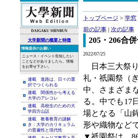
トップページ
>
学窓
前の記事
|
次の記事
DAIGAKU SHINBUN
205・206合
大学新聞の概要と特徴
情報提供のお願い
2022/07/25
ニュース・イベント告知したい
ことなどがありましたら、情報
日本三大祭り
をお寄せ下さい。
礼・祇園祭（ぎ
連載 進路は、日々の選
択でつくられる
中、さまざま
連載 関係性から考える
大学のアレコレ
る。中でも17
連載 高校生のための大
場となる「山
学四方山話
連載 教養教育の謎解
形や織物など
き：大学のカリキュラム
の普遍性と現代性
▼祇園祭は、8
連載 キャリア教育と高