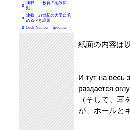
連載 「教育の地殻変
動」
連載 21世紀の大学に求
めるべき課題
Back Number headline
紙面の内容は
И тут на весь
раздается огл
（そして、耳
が、ホールと