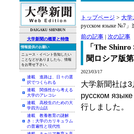
トップページ
>
大学
русском язык
DAIGAKU SHINBUN
前の記事
|
次の記事
大学新聞の概要と特徴
「The Shinro
情報提供のお願い
ニュース・イベント告知したい
聞ロシア版第
ことなどがありましたら、情報
をお寄せ下さい。
2023/03/17
連載 進路は、日々の選
大学新聞社は
3
択でつくられる
連載 関係性から考える
русском язык
大学のアレコレ
連載 高校生のための大
行しました。
学四方山話
連載 教養教育の謎解
き：大学のカリキュラム
の普遍性と現代性
連載 キャリア教育と高