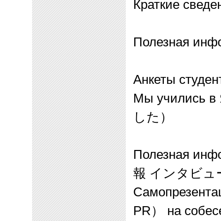
Краткие сведе
Полезная инф
Анкеты студен
Мы учились в
した）
Полезная инф
報
インタビュ
Самопрезента
PR
）
на собес