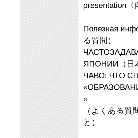
presentation
〈
Полезная инф
る質問）
ЧАСТОЗАДАВ
ЯПОНИИ
（日
ЧАВО: ЧТО С
«ОБРАЗОВАН
»
（よくある質
と）