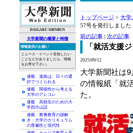
トップページ
>
大学
57号を発行しました
DAIGAKU SHINBUN
前の記事
|
次の記事
大学新聞の概要と特徴
「就活支援ジ
情報提供のお願い
ニュース・イベント告知したい
ことなどがありましたら、情報
2025/09/12
をお寄せ下さい。
大学新聞社は
9
連載 進路は、日々の選
の情報紙「就
択でつくられる
連載 関係性から考える
た。
大学のアレコレ
連載 高校生のための大
学四方山話
連載 教養教育の謎解
き：大学のカリキュラム
の普遍性と現代性
連載 キャリア教育と高