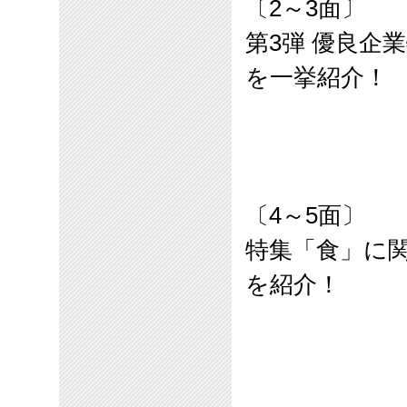
〔
2
～
3
面〕
第
3
弾 優良企
を一挙紹介！
〔
4
～
5
面〕
特集「食」に
を紹介！