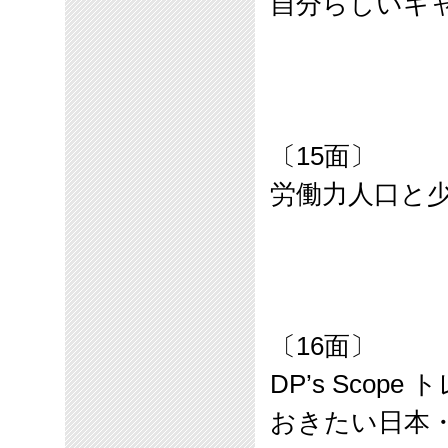
自分らしいキ
〔
15
面〕
労働力人口と
〔
16
面〕
DP’s Scop
おきたい日本・世