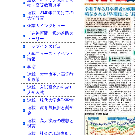
校・高等教育改革
連載 2040年に向けての
大学教育
企業人インタビュー
「進路新聞」私の進路ス
トーリー
トップインタビュー
大学ニュース・イベント
情報
学窓
連載 大学改革と高等教
育政策
連載 入試研究からみた
大学入試
連載 現代大学進学事情
連載 教育費負担と奨学
金
連載 高大接続の理想と
現実
連載 社会の地殻変動と