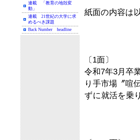
連載 「教育の地殻変
動」
紙面の内容は
連載 21世紀の大学に求
めるべき課題
Back Number headline
〔
1
面〕
令和
7
年
3
月卒
り手市場〞喧
ずに就活を乗