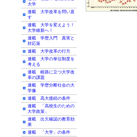
大学
連載 大学改革を問い直
す
連載 大学を変えよう！
大学維新へ！
連載 学歴入門 真実と
対応策
連載 大学改革の行方
連載 大学の単位制度を
考える
連載 岐路に立つ大学改
革の課題
連載 学歴分断社会の大
学像
連載 高大接続の条件
連載 「高校生のための
大学政策」
連載 出欠確認の教育効
果
連載 「大学」の条件