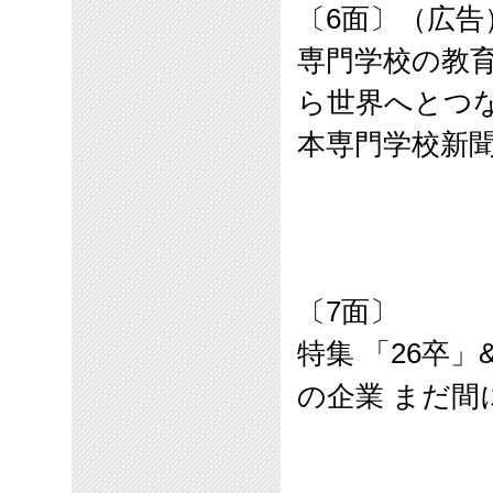
〔
6
面〕（広告
専門学校の教
ら世界へとつ
本専門学校新
〔
7
面〕
特集
「
26
卒」
の企業 まだ間