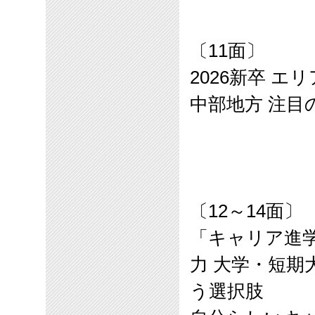
〔
11
面〕
2026
新卒 エリ
中部地方
注目
〔
12
～
14
面〕
「キャリア進
力 大学・短
う選択肢