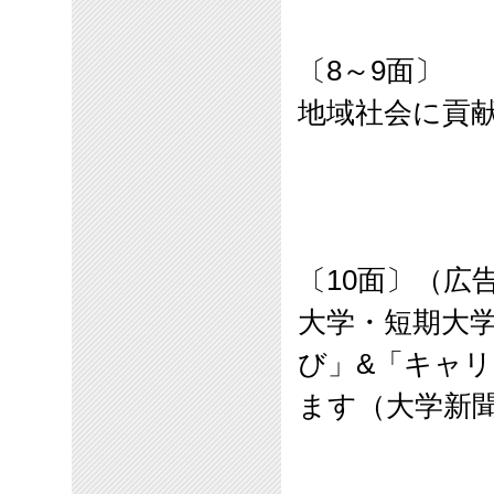
〔
8
～
9
面〕
地域社会に貢
〔
10
面〕（広
大学・短期大
び」
&
「キャリ
ます（大学新