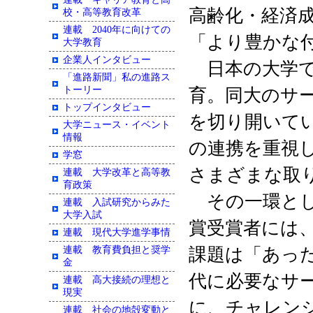
高齢化・経済
校・高等教育改革
連載 2040年に向けての
「より豊かな
大学教育
企業人インタビュー
日本の大学で
「進路新聞」私の進路ス
トーリー
育。同大のサ
トップインタビュー
を切り開いて
大学ニュース・イベント
情報
の連携を重視
学窓
さまざまな取
連載 大学改革と高等教
育政策
その一環とし
連載 入試研究からみた
大学入試
賞受賞者には、
連載 現代大学進学事情
連載 教育費負担と奨学
課題は「あっ
金
代に必要なサ
連載 高大接続の理想と
現実
に、チャレン
連載 社会の地殻変動と