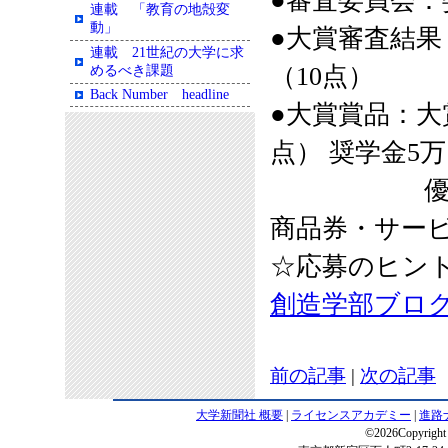
●審査委員会：
連載 「教育の地殻変
動」
●大賞審査結果
連載 21世紀の大学に求
（10点）
めるべき課題
Back Number headline
●大賞賞品：大賞
点） 奨学金5
優秀賞 （
商品券・サー
☆応募のヒン
創造学部ブロ
前の記事
|
次の記事
大学新聞社 概要
|
ライセンスアカデミー
|
進路
©2026Copyright 