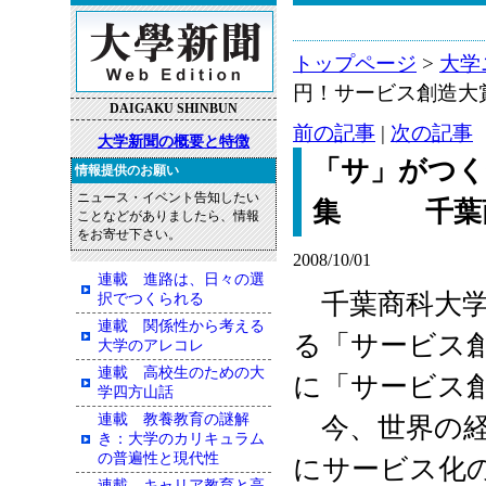
トップページ
>
大学
円！サービス創造
DAIGAKU SHINBUN
前の記事
|
次の記事
大学新聞の概要と特徴
「サ」がつく
情報提供のお願い
ニュース・イベント告知したい
集 千葉
ことなどがありましたら、情報
をお寄せ下さい。
2008/10/01
連載 進路は、日々の選
千葉商科大学（
択でつくられる
連載 関係性から考える
る「サービス
大学のアレコレ
連載 高校生のための大
に「サービス
学四方山話
連載 教養教育の謎解
今、世界の経
き：大学のカリキュラム
の普遍性と現代性
にサービス化
連載 キャリア教育と高