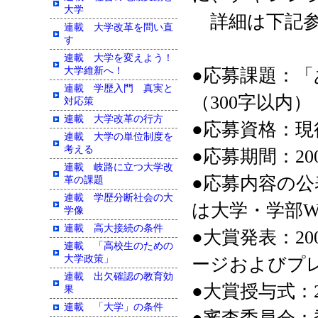
大学
詳細は下記参
連載 大学改革を問い直
す
連載 大学を変えよう！
大学維新へ！
●応募課題：
連載 学歴入門 真実と
（300字以内）
対応策
連載 大学改革の行方
●応募資格：現
連載 大学の単位制度を
考える
●応募期間：20
連載 岐路に立つ大学改
●応募内容の
革の課題
連載 学歴分断社会の大
は大学・学部W
学像
連載 高大接続の条件
●大賞発表：20
連載 「高校生のための
大学政策」
ージおよびプ
連載 出欠確認の教育効
●大賞授与式：
果
連載 「大学」の条件