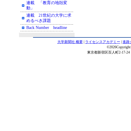
連載 「教育の地殻変
動」
連載 21世紀の大学に求
めるべき課題
Back Number headline
大学新聞社 概要
|
ライセンスアカデミー
|
進路
©2026Copyright 
東京都新宿区百人町2-17-24 電