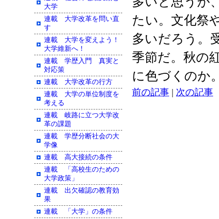
多いと思うが
大学
たい。文化祭
連載 大学改革を問い直
す
多いだろう。
連載 大学を変えよう！
大学維新へ！
季節だ。秋の
連載 学歴入門 真実と
対応策
に色づくのか
連載 大学改革の行方
前の記事
|
次の記事
連載 大学の単位制度を
考える
連載 岐路に立つ大学改
革の課題
連載 学歴分断社会の大
学像
連載 高大接続の条件
連載 「高校生のための
大学政策」
連載 出欠確認の教育効
果
連載 「大学」の条件