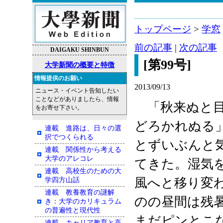
トップページ
>
学窓
前の記事
|
次の記事
DAIGAKU SHINBUN
[第99号]
大学新聞の概要と特徴
情報提供のお願い
2013/09/13
ニュース・イベント告知したい
ことなどがありましたら、情報
「秋来ぬと目
をお寄せ下さい。
どろかれぬる
連載 進路は、日々の選
択でつくられる
とずいぶんと
連載 関係性から考える
大学のアレコレ
てきた。湿気
連載 高校生のための大
風へと移り変
学四方山話
連載 教養教育の謎解
のの昼間は残
き：大学のカリキュラム
の普遍性と現代性
まだピンとこ
連載 キャリア教育と高