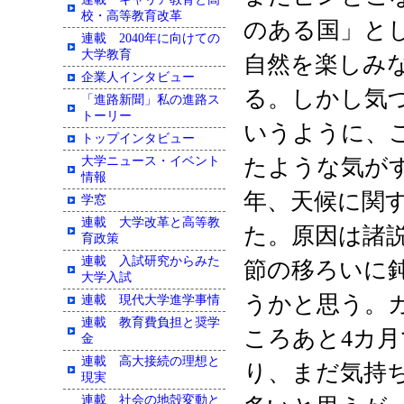
校・高等教育改革
のある国」と
連載 2040年に向けての
大学教育
自然を楽しみ
企業人インタビュー
る。しかし気
「進路新聞」私の進路ス
トーリー
いうように、
トップインタビュー
大学ニュース・イベント
たような気が
情報
年、天候に関
学窓
連載 大学改革と高等教
た。原因は諸
育政策
連載 入試研究からみた
節の移ろいに
大学入試
うかと思う。
連載 現代大学進学事情
連載 教育費負担と奨学
ころあと4カ
金
連載 高大接続の理想と
り、まだ気持
現実
連載 社会の地殻変動と