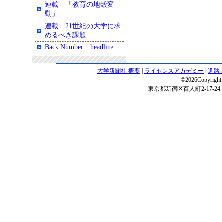
連載 「教育の地殻変
動」
連載 21世紀の大学に求
めるべき課題
Back Number headline
大学新聞社 概要
|
ライセンスアカデミー
|
進路
©2026Copyright 
東京都新宿区百人町2-17-24 電