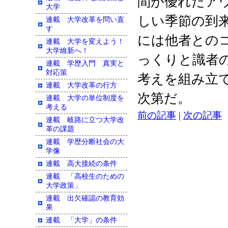
間が優れたア
大学
しい季節の到
連載 大学改革を問い直
す
には他者との
連載 大学を変えよう！
大学維新へ！
っくりと識者
連載 学歴入門 真実と
対応策
考えを組み立
連載 大学改革の行方
次第だ。
連載 大学の単位制度を
考える
前の記事
|
次の記事
連載 岐路に立つ大学改
革の課題
連載 学歴分断社会の大
学像
連載 高大接続の条件
連載 「高校生のための
大学政策」
連載 出欠確認の教育効
果
連載 「大学」の条件