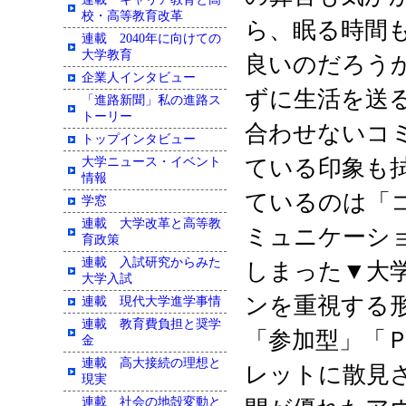
校・高等教育改革
ら、眠る時間
連載 2040年に向けての
大学教育
良いのだろう
企業人インタビュー
ずに生活を送
「進路新聞」私の進路ス
トーリー
合わせないコ
トップインタビュー
大学ニュース・イベント
ている印象も
情報
ているのは「
学窓
連載 大学改革と高等教
ミュニケーシ
育政策
連載 入試研究からみた
しまった▼大
大学入試
ンを重視する
連載 現代大学進学事情
連載 教育費負担と奨学
「参加型」「
金
連載 高大接続の理想と
レットに散見
現実
連載 社会の地殻変動と