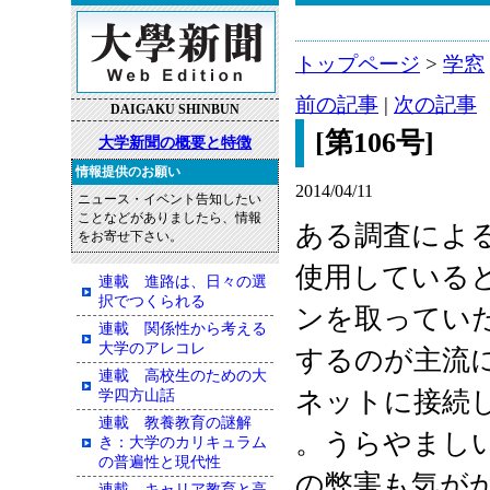
トップページ
>
学窓
前の記事
|
次の記事
DAIGAKU SHINBUN
[第106号]
大学新聞の概要と特徴
情報提供のお願い
2014/04/11
ニュース・イベント告知したい
ことなどがありましたら、情報
ある調査によ
をお寄せ下さい。
使用している
連載 進路は、日々の選
択でつくられる
ンを取ってい
連載 関係性から考える
大学のアレコレ
するのが主流
連載 高校生のための大
ネットに接続
学四方山話
連載 教養教育の謎解
。うらやまし
き：大学のカリキュラム
の普遍性と現代性
の弊害も気が
連載 キャリア教育と高