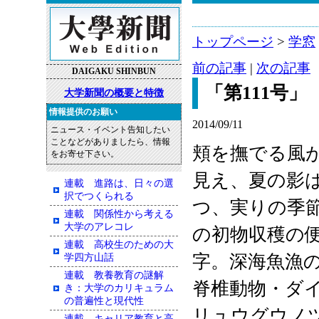
トップページ
>
学窓
前の記事
|
次の記事
DAIGAKU SHINBUN
「第111号」
大学新聞の概要と特徴
情報提供のお願い
2014/09/11
ニュース・イベント告知したい
ことなどがありましたら、情報
頬を撫でる風
をお寄せ下さい。
見え、夏の影
連載 進路は、日々の選
択でつくられる
つ、実りの季
連載 関係性から考える
大学のアレコレ
の初物収穫の
連載 高校生のための大
字。深海魚漁
学四方山話
連載 教養教育の謎解
脊椎動物・ダ
き：大学のカリキュラム
の普遍性と現代性
リュウグウノ
連載 キャリア教育と高