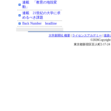
連載 「教育の地殻変
動」
連載 21世紀の大学に求
めるべき課題
Back Number headline
大学新聞社 概要
|
ライセンスアカデミー
|
進路
©2026Copyright 
東京都新宿区百人町2-17-24 電