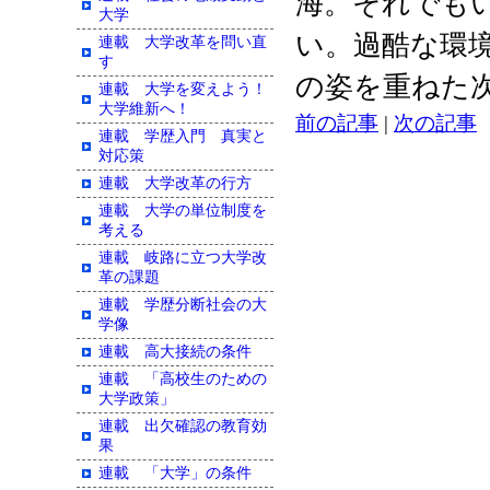
海。それでも
大学
い。過酷な環
連載 大学改革を問い直
す
の姿を重ねた
連載 大学を変えよう！
大学維新へ！
前の記事
|
次の記事
連載 学歴入門 真実と
対応策
連載 大学改革の行方
連載 大学の単位制度を
考える
連載 岐路に立つ大学改
革の課題
連載 学歴分断社会の大
学像
連載 高大接続の条件
連載 「高校生のための
大学政策」
連載 出欠確認の教育効
果
連載 「大学」の条件