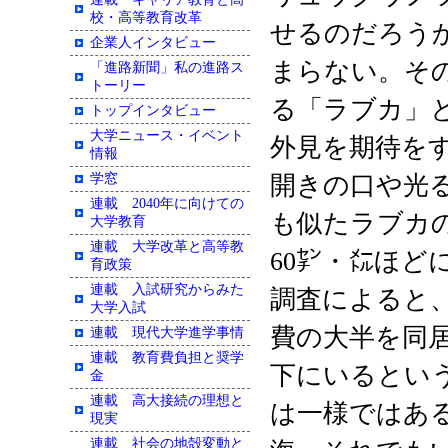
校・高等教育改革
せるのだろう
企業人インタビュー
まらない。そ
「進路新聞」私の進路ス
トーリー
る「ラブカ」
トップインタビュー
大学ニュース・イベント
外見を期待を
情報
学窓
開きの口や光
連載 2040年に向けての
も似たラブカ
大学教育
連載 大学改革と高等教
60㌢・㍍ほ
育政策
連載 入試研究からみた
調査によると、
大学入試
費の大半を同
連載 現代大学進学事情
連載 教育費負担と奨学
下にいるとい
金
連載 高大接続の理想と
は一様ではあ
現実
連載 社会の地殻変動と