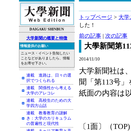
トップページ
>
大学
した！
DAIGAKU SHINBUN
前の記事
|
次の記事
大学新聞の概要と特徴
大學新聞第1
情報提供のお願い
ニュース・イベント告知したい
ことなどがありましたら、情報
2014/11/10
をお寄せ下さい。
大学新聞社は、2
連載 進路は、日々の選
聞「第113号
択でつくられる
連載 関係性から考える
紙面の内容は
大学のアレコレ
連載 高校生のための大
学四方山話
連載 教養教育の謎解
き：大学のカリキュラム
の普遍性と現代性
〔1面〕（TOP)
連載 キャリア教育と高