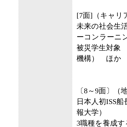
[7面]（キャリ
未来の社会生
ーコンラーニ
被災学生対象 
機構） ほか
〔8～9面〕（
日本人初ISS
報大学）
3職種を養成