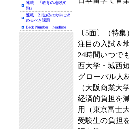
日本留学で音
連載 「教育の地殻変
動」
連載 21世紀の大学に求
めるべき課題
Back Number headline
〔5面〕（特集
注目の入試＆
24時間いつで
西大学・城西
グローバル人
（大阪商業大
経済的負担を
用（東京富士
受験生の負担を