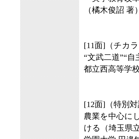
（橘木俊詔 著
[11面]（チカ
“文武二道”“
都立西高等学
[12面]（特別
農業を中心に
ける（埼玉県立