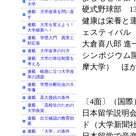
大学
硬式野球部 1
連載 大学改革を問い直
す
健康は栄養と
連載 大学を変えよう！
大学維新へ！
ェスティバル
連載 学歴入門 真実と
大倉喜八郎 進
対応策
連載 大学改革の行方
シンポジウム
連載 大学の単位制度を
考える
摩大学）
ほ
連載 岐路に立つ大学改
革の課題
連載 学歴分断社会の大
学像
連載 高大接続の条件
〔4面〕（国際
連載 「高校生のための
大学政策」
日本留学説明会
連載 出欠確認の教育効
ド（大学新聞
果
連載 「大学」の条件