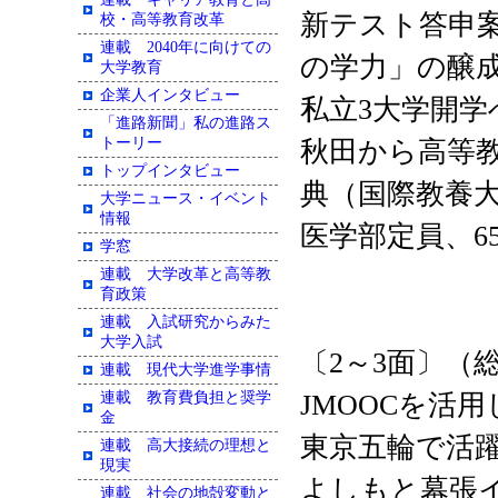
新テスト答申案
校・高等教育改革
連載 2040年に向けての
の学力」の醸
大学教育
企業人インタビュー
私立3大学開
「進路新聞」私の進路ス
トーリー
秋田から高等教
トップインタビュー
典（国際教養
大学ニュース・イベント
情報
医学部定員、6
学窓
連載 大学改革と高等教
育政策
連載 入試研究からみた
大学入試
〔2～3面〕（総
連載 現代大学進学事情
連載 教育費負担と奨学
JMOOCを活
金
東京五輪で活
連載 高大接続の理想と
現実
よしもと幕張
連載 社会の地殻変動と