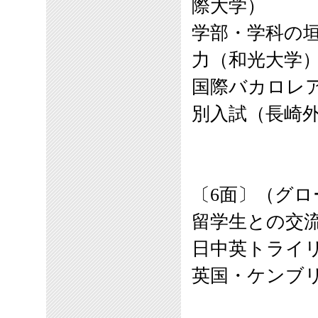
際大学）
学部・学科の
力（和光大学
国際バカロレ
別入試（長崎
〔6面〕（グロ
留学生との交
日中英トライ
英国・ケンブ