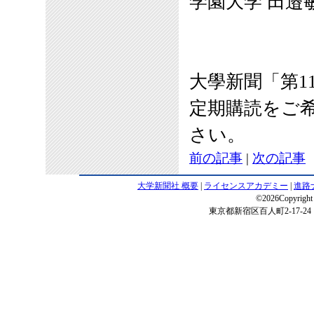
学園大学 田邉
大學新聞「第11
定期購読をご
さい。
前の記事
|
次の記事
大学新聞社 概要
|
ライセンスアカデミー
|
進路
©2026Copyright 
東京都新宿区百人町2-17-24 電