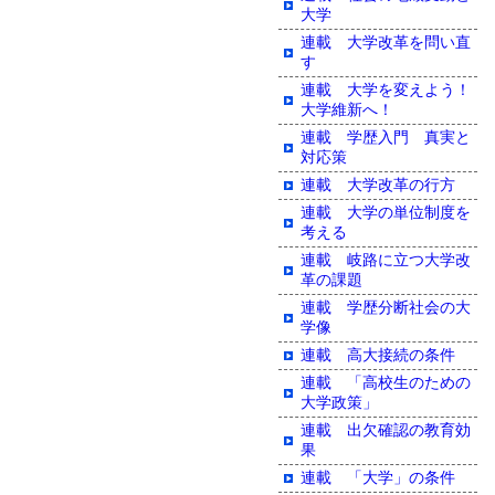
大学
連載 大学改革を問い直
す
連載 大学を変えよう！
大学維新へ！
連載 学歴入門 真実と
対応策
連載 大学改革の行方
連載 大学の単位制度を
考える
連載 岐路に立つ大学改
革の課題
連載 学歴分断社会の大
学像
連載 高大接続の条件
連載 「高校生のための
大学政策」
連載 出欠確認の教育効
果
連載 「大学」の条件