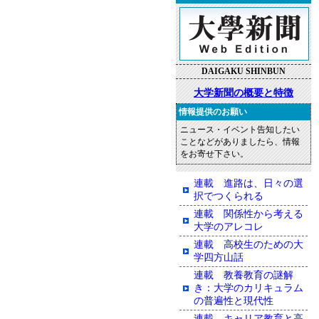
DAIGAKU SHINBUN
大学新聞の概要と特徴
情報提供のお願い
ニュース・イベント告知したい
ことなどがありましたら、情報
をお寄せ下さい。
連載 進路は、日々の選
択でつくられる
連載 関係性から考える
大学のアレコレ
連載 高校生のための大
学四方山話
連載 教養教育の謎解
き：大学のカリキュラム
の普遍性と現代性
連載 キャリア教育と高