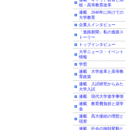
校・高等教育改革
連載 2040年に向けての
大学教育
企業人インタビュー
「進路新聞」私の進路ス
トーリー
トップインタビュー
大学ニュース・イベント
情報
学窓
連載 大学改革と高等教
育政策
連載 入試研究からみた
大学入試
連載 現代大学進学事情
連載 教育費負担と奨学
金
連載 高大接続の理想と
現実
連載 社会の地殻変動と