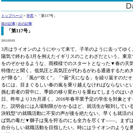
トップページ
>
学窓
> 「第117号」
前の記事
|
次の記事
「第117号」
2015/03/03
3月はライオンのようにやって来て、子羊のように去ってゆく
陽気で終わる3月を例えたイギリスのことわざだという。東京
をのぞかせるような、雨模様でのスタートとなった▼春の天
特徴だと聞く。低気圧と高気圧が代わるがわる通過するため
が“降る”」「風が“吹く”」「“曇”天になる」を繰り返すのだ
るには、目まぐるしい春の嵐を乗り越えなければならないと
挑む若者の背中に、季節の移り変わりを重ねてしまうのはいさ
日、昨年より3カ月遅く、2016年春卒業予定の学生を対象と
た。説明会には入場制限がかかるほど、就活生が殺到している
決戦型”の就職活動に不安の声が後を絶たない。早くも就活の
ば気の毒だ▼獅子は兎を狩るのにも全力を尽くす――。まず
自分らしい就職活動を目指したい。時にはライオンのような勇