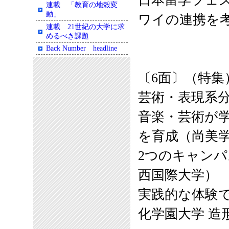
日本留学フェス
連載 「教育の地殻変
動」
ワイの連携を
連載 21世紀の大学に求
めるべき課題
Back Number headline
〔6面〕（特集
芸術・表現系分
音楽・芸術が
を育成（尚美
2つのキャン
西国際大学）
実践的な体験
化学園大学 造