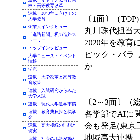
校・高等教育改革
連載 2040年に向けての
〔1面〕（TOP)
大学教育
企業人インタビュー
丸川珠代担当
「進路新聞」私の進路ス
トーリー
2020年を教
トップインタビュー
ピック・パラ
大学ニュース・イベント
情報
か
学窓
連載 大学改革と高等教
育政策
連載 入試研究からみた
大学入試
〔2～3面〕（
連載 現代大学進学事情
連載 教育費負担と奨学
各学部でAIに
金
会も発足(東京
連載 高大接続の理想と
現実
地域高大連携
連載 社会の地殻変動と