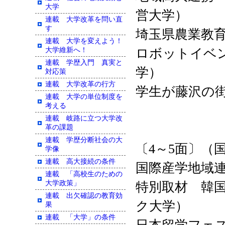
大学
営大学）
連載 大学改革を問い直
す
埼玉県農業教
連載 大学を変えよう！
大学維新へ！
ロボットイベ
連載 学歴入門 真実と
学）
対応策
連載 大学改革の行方
学生が藤沢の
連載 大学の単位制度を
考える
連載 岐路に立つ大学改
革の課題
連載 学歴分断社会の大
〔4～5面〕（
学像
連載 高大接続の条件
国際産学地域連
連載 「高校生のための
大学政策」
特別取材 韓国
連載 出欠確認の教育効
ク大学）
果
連載 「大学」の条件