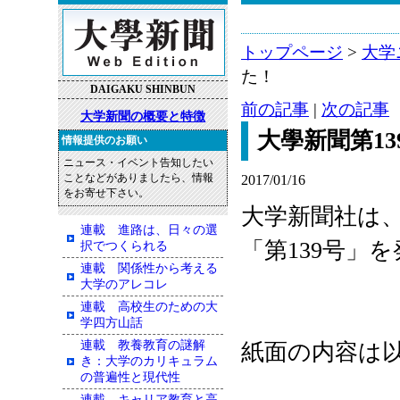
トップページ
>
大学
た！
DAIGAKU SHINBUN
前の記事
|
次の記事
大学新聞の概要と特徴
大學新聞第1
情報提供のお願い
ニュース・イベント告知したい
ことなどがありましたら、情報
2017/01/16
をお寄せ下さい。
大学新聞社は、2
連載 進路は、日々の選
「第139号」
択でつくられる
連載 関係性から考える
大学のアレコレ
連載 高校生のための大
学四方山話
連載 教養教育の謎解
紙面の内容は
き：大学のカリキュラム
の普遍性と現代性
連載 キャリア教育と高