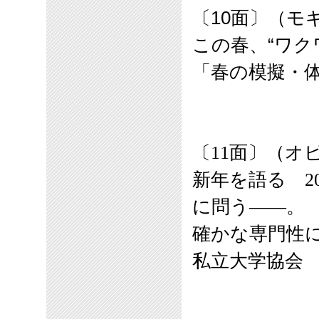
〔10面〕（モ
この春、“ワク
「春の模擬・
〔11面〕（オ
新年を語る 2
に問う――。
確かな専門性
私立大学協会 