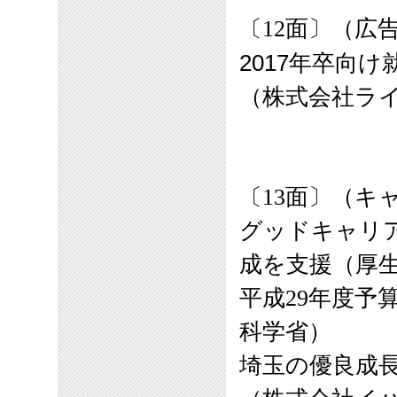
〔12面〕（広
2017年卒向
（
株式会社ラ
〔13面〕（キ
グッドキャリア
成を支援（厚
平成29年度予
科学省）
埼玉の優良成