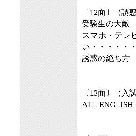
〔
12
面
〕
（誘
受験生の大敵
スマホ・テレ
い・・・・・
誘惑の絶ち方
〔
13
面
〕
（入試
ALL ENGL