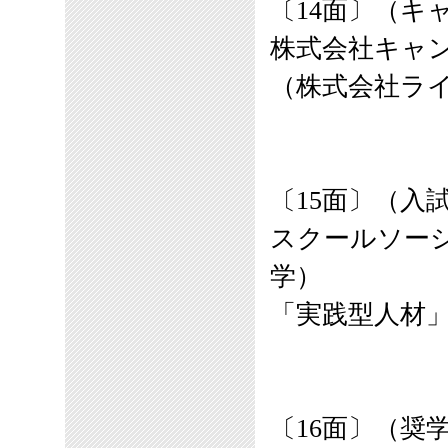
〔
14
面
〕
（キ
株式会社キャ
（株式会社ラ
〔
15
面
〕
（入試
スクールソー
学）
「実践型人材
〔
16
面
〕
（奨