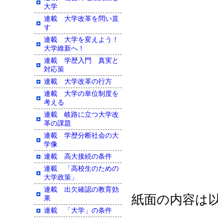
大学
連載 大学改革を問い直
す
連載 大学を変えよう！
大学維新へ！
連載 学歴入門 真実と
対応策
連載 大学改革の行方
連載 大学の単位制度を
考える
連載 岐路に立つ大学改
革の課題
連載 学歴分断社会の大
学像
連載 高大接続の条件
連載 「高校生のための
大学政策」
連載 出欠確認の教育効
紙面の内容は
果
連載 「大学」の条件