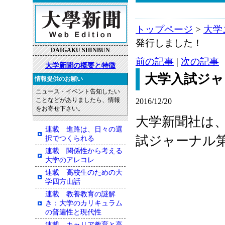
トップページ
>
大学
発行しました！
DAIGAKU SHINBUN
前の記事
|
次の記事
大学新聞の概要と特徴
大学入試ジャ
情報提供のお願い
ニュース・イベント告知したい
ことなどがありましたら、情報
2016/12/20
をお寄せ下さい。
大学新聞社は、2
連載 進路は、日々の選
試ジャーナル
択でつくられる
連載 関係性から考える
大学のアレコレ
連載 高校生のための大
学四方山話
連載 教養教育の謎解
き：大学のカリキュラム
の普遍性と現代性
連載 キャリア教育と高