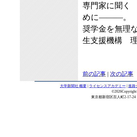
専門家に聞く
めに―――。
奨学金を無理
生支援機構 
前の記事
|
次の記事
大学新聞社 概要
|
ライセンスアカデミー
|
進路
©2026Copyright 
東京都新宿区百人町2-17-24 電