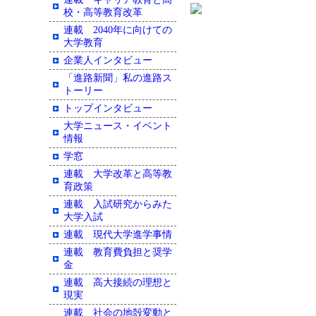
校・高等教育改革
連載 2040年に向けての
大学教育
企業人インタビュー
「進路新聞」私の進路ス
トーリー
トップインタビュー
大学ニュース・イベント
情報
学窓
連載 大学改革と高等教
育政策
連載 入試研究からみた
大学入試
連載 現代大学進学事情
連載 教育費負担と奨学
金
連載 高大接続の理想と
現実
連載 社会の地殻変動と