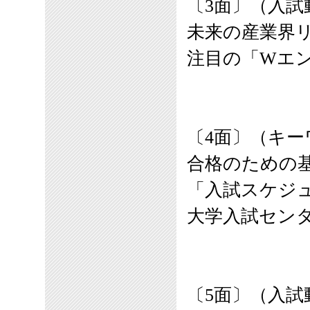
〔3面〕（
入試
未来の産業界
注目の「Wエ
〔4面〕（キ
合格のための
「入試スケジ
大学入試セン
〔5面〕（入試