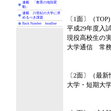
連載 「教育の地殻変
動」
連載 21世紀の大学に求
〔1面〕（TOP)
めるべき課題
Back Number headline
平成29年度入
現役高校生の実
大学通信 常
〔2面〕
（最新
大学・短期大