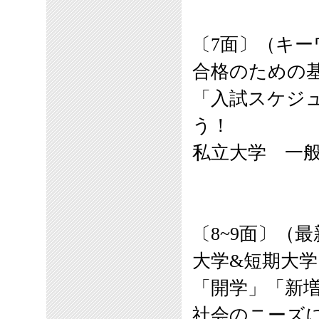
〔
7
面
〕
（キー
合格のための
「入試スケジ
う！
私立大学 一
〔
8
~9面〕（
大学&短期大
「開学」「新増
社会のニーズ