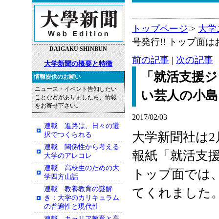
トップページ
>
大学
号発行!! トップ面
DAIGAKU SHINBUN
前の記事
|
次の記事
大学新聞の概要と特徴
「就活支援ジ
情報提供のお願い
ニュース・イベント告知したい
い芸人の小島
ことなどがありましたら、情報
をお寄せ下さい。
2017/02/03
連載 進路は、日々の選
大学新聞社は2
択でつくられる
連載 関係性から考える
報紙「就活支援
大学のアレコレ
連載 高校生のための大
トップ面では
学四方山話
連載 教養教育の謎解
てくれました
き：大学のカリキュラム
の普遍性と現代性
連載 キャリア教育と高