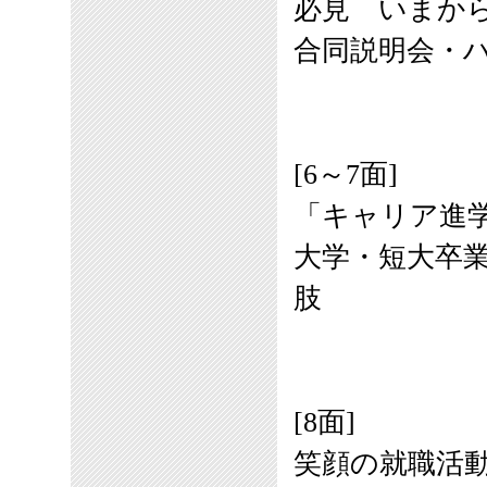
必見 いまか
合同説明会・ハ
[6～7面]
「キャリア進
大学・短大卒
肢
[8面]
笑顔の就職活