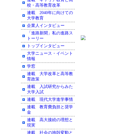
校・高等教育改革
連載 2040年に向けての
大学教育
企業人インタビュー
「進路新聞」私の進路ス
トーリー
トップインタビュー
大学ニュース・イベント
情報
学窓
連載 大学改革と高等教
育政策
連載 入試研究からみた
大学入試
連載 現代大学進学事情
連載 教育費負担と奨学
金
連載 高大接続の理想と
現実
連載 社会の地殻変動と