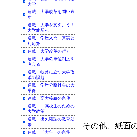
大学
連載 大学改革を問い直
す
連載 大学を変えよう！
大学維新へ！
連載 学歴入門 真実と
対応策
連載 大学改革の行方
連載 大学の単位制度を
考える
連載 岐路に立つ大学改
革の課題
連載 学歴分断社会の大
学像
連載 高大接続の条件
連載 「高校生のための
大学政策」
連載 出欠確認の教育効
その他、紙面
果
連載 「大学」の条件