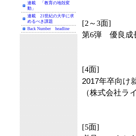
連載 「教育の地殻変
動」
連載 21世紀の大学に求
[2～3面]
めるべき課題
Back Number headline
第6弾 優良成
[4面]
2017年卒向
（
株式会社ラ
[5面]