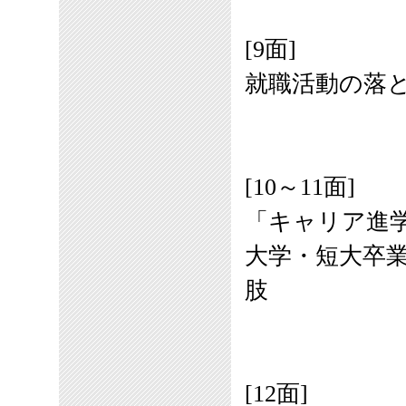
[9面]
就職活動の落
[10～11面]
「キャリア進
大学・短大卒
肢
[12面]