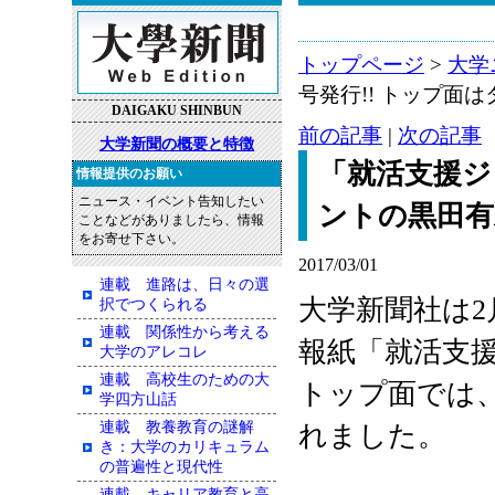
トップページ
>
大学
号発行!! トップ面
DAIGAKU SHINBUN
前の記事
|
次の記事
大学新聞の概要と特徴
「就活支援ジ
情報提供のお願い
ニュース・イベント告知したい
ントの黒田有
ことなどがありましたら、情報
をお寄せ下さい。
2017/03/01
連載 進路は、日々の選
大学新聞社は2
択でつくられる
連載 関係性から考える
報紙「就活支援
大学のアレコレ
連載 高校生のための大
トップ面では
学四方山話
連載 教養教育の謎解
れました。
き：大学のカリキュラム
の普遍性と現代性
連載 キャリア教育と高