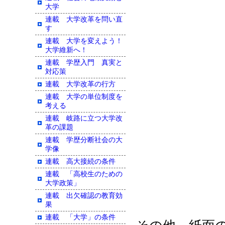
大学
連載 大学改革を問い直
す
連載 大学を変えよう！
大学維新へ！
連載 学歴入門 真実と
対応策
連載 大学改革の行方
連載 大学の単位制度を
考える
連載 岐路に立つ大学改
革の課題
連載 学歴分断社会の大
学像
連載 高大接続の条件
連載 「高校生のための
大学政策」
連載 出欠確認の教育効
果
連載 「大学」の条件