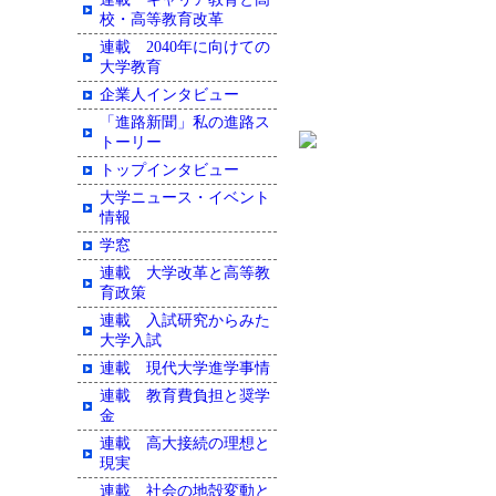
校・高等教育改革
連載 2040年に向けての
大学教育
企業人インタビュー
「進路新聞」私の進路ス
トーリー
トップインタビュー
大学ニュース・イベント
情報
学窓
連載 大学改革と高等教
育政策
連載 入試研究からみた
大学入試
連載 現代大学進学事情
連載 教育費負担と奨学
金
連載 高大接続の理想と
現実
連載 社会の地殻変動と