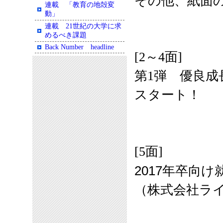
その他、紙面
連載 「教育の地殻変
動」
連載 21世紀の大学に求
めるべき課題
Back Number headline
[2～4面]
第1弾 優良成
スタート！
[5面]
2017年卒向
（
株式会社ラ