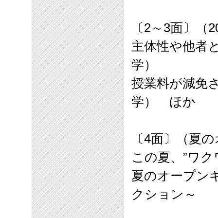
〔
2
～
3
面〕（
2
主体性や他者
学）
授業料が減免
学） ほか
〔
4
面〕（夏の
この夏、”ワク
夏のオープン
クション～