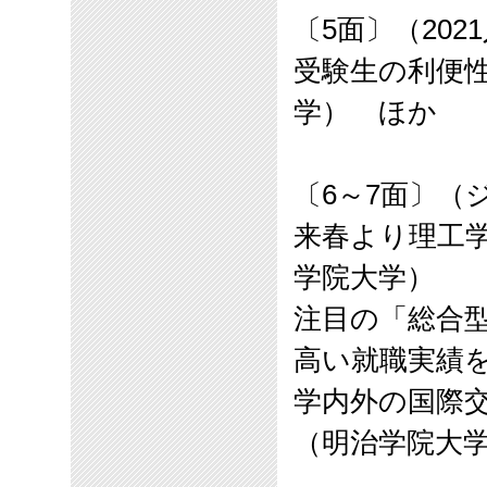
〔
5
面〕（
2021
受験生の利便
学） ほか
〔
6
～
7
面〕（
来春より理工
学院大学）
注目の「総合
高い就職実績
学内外の国際
（明治学院大