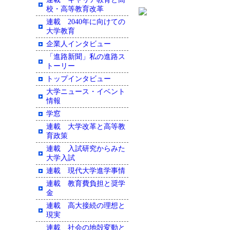
校・高等教育改革
連載 2040年に向けての
大学教育
企業人インタビュー
「進路新聞」私の進路ス
トーリー
トップインタビュー
大学ニュース・イベント
情報
学窓
連載 大学改革と高等教
育政策
連載 入試研究からみた
大学入試
連載 現代大学進学事情
連載 教育費負担と奨学
金
連載 高大接続の理想と
現実
連載 社会の地殻変動と