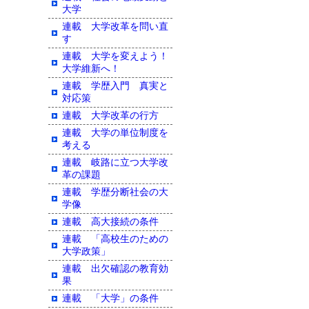
大学
連載 大学改革を問い直
す
連載 大学を変えよう！
大学維新へ！
連載 学歴入門 真実と
対応策
連載 大学改革の行方
連載 大学の単位制度を
考える
連載 岐路に立つ大学改
革の課題
連載 学歴分断社会の大
学像
連載 高大接続の条件
連載 「高校生のための
大学政策」
連載 出欠確認の教育効
果
連載 「大学」の条件