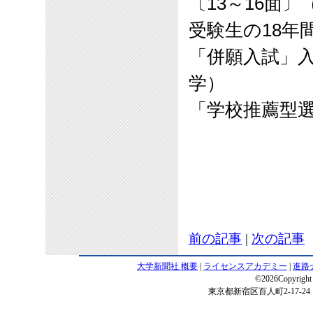
〔
13
～
16
面〕
受験生の
18
年
「併願入試」
学）
「学校推薦型
前の記事
|
次の記事
大学新聞社 概要
|
ライセンスアカデミー
|
進路
©2026Copyright 
東京都新宿区百人町2-17-24 電