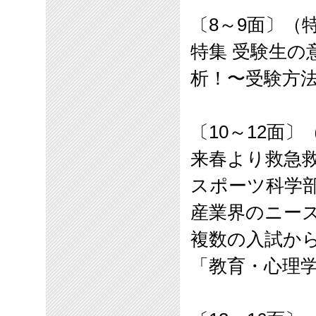
〔
8
～
9
面〕（特
特集 受験生の
析！〜受験方
〔
10
～
12
面〕
来春より救急
スポーツ科学
産業界のニー
複数の入試か
「教育・心理