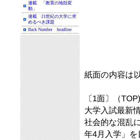
連載 「教育の地殻変
動」
連載 21世紀の大学に求
めるべき課題
Back Number headline
紙面の内容は
〔
1
面〕（
TOP
大学入試最新
社会的な混乱
年
4
月入学」を