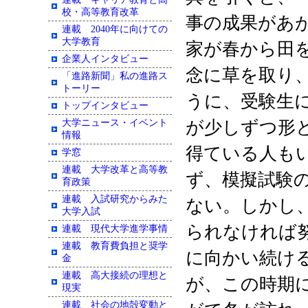
校・高等教育改革
事の成果があ
連載 2040年に向けての
大学教育
家が春から田
企業人インタビュー
念に草を取り
「進路新聞」私の進路ス
トーリー
うに、受験生
トップインタビュー
大学ニュース・イベント
が少しずつ形
情報
得ている人も
学窓
連載 大学改革と高等教
ず、模擬試験
育政策
連載 入試研究からみた
ない。しかし
大学入試
られなければ
連載 現代大学進学事情
連載 教育費負担と奨学
に向かい続け
金
連載 高大接続の理想と
が、この時期
現実
連載 社会の地殻変動と