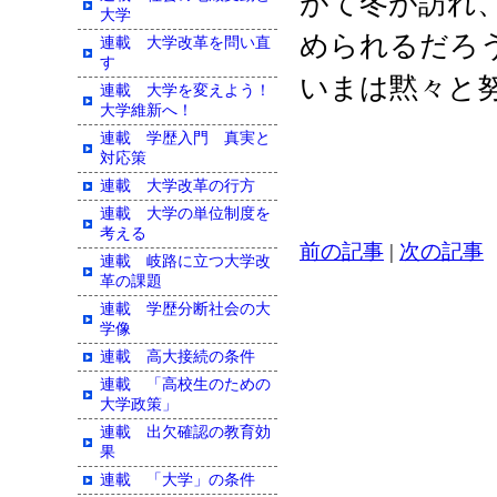
がて冬が訪れ
大学
められるだろ
連載 大学改革を問い直
す
いまは黙々と
連載 大学を変えよう！
大学維新へ！
連載 学歴入門 真実と
対応策
連載 大学改革の行方
連載 大学の単位制度を
考える
前の記事
|
次の記事
連載 岐路に立つ大学改
革の課題
連載 学歴分断社会の大
学像
連載 高大接続の条件
連載 「高校生のための
大学政策」
連載 出欠確認の教育効
果
連載 「大学」の条件