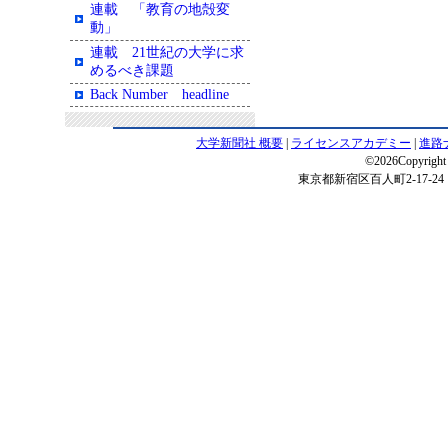
連載 「教育の地殻変
動」
連載 21世紀の大学に求
めるべき課題
Back Number headline
大学新聞社 概要
|
ライセンスアカデミー
|
進路
©2026Copyright 
東京都新宿区百人町2-17-24 電