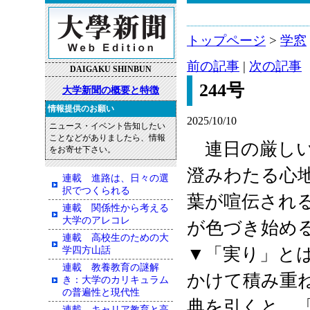
トップページ
>
学窓
前の記事
|
次の記事
DAIGAKU SHINBUN
244号
大学新聞の概要と特徴
情報提供のお願い
2025/10/10
ニュース・イベント告知したい
ことなどがありましたら、情報
連日の厳しい
をお寄せ下さい。
澄みわたる心
連載 進路は、日々の選
択でつくられる
葉が喧伝され
連載 関係性から考える
大学のアレコレ
が色づき始め
連載 高校生のための大
▼「実り」と
学四方山話
連載 教養教育の謎解
かけて積み重
き：大学のカリキュラム
の普遍性と現代性
典を引くと、
連載 キャリア教育と高