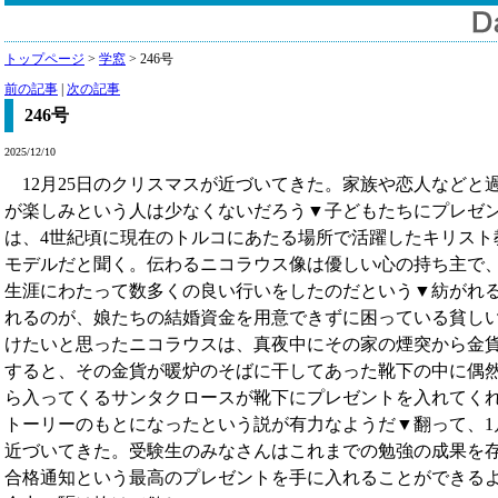
トップページ
>
学窓
> 246号
前の記事
|
次の記事
246号
2025/12/10
12月25日のクリスマスが近づいてきた。家族や恋人などと
が楽しみという人は少なくないだろう▼子どもたちにプレゼ
は、4世紀頃に現在のトルコにあたる場所で活躍したキリスト
モデルだと聞く。伝わるニコラウス像は優しい心の持ち主で
生涯にわたって数多くの良い行いをしたのだという▼紡がれ
れるのが、娘たちの結婚資金を用意できずに困っている貧し
けたいと思ったニコラウスは、真夜中にその家の煙突から金
すると、その金貨が暖炉のそばに干してあった靴下の中に偶
ら入ってくるサンタクロースが靴下にプレゼントを入れてく
トーリーのもとになったという説が有力なようだ▼翻って、1
近づいてきた。受験生のみなさんはこれまでの勉強の成果を
合格通知という最高のプレゼントを手に入れることができる