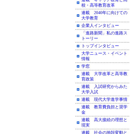
校・高等教育改革
連載 2040年に向けての
大学教育
企業人インタビュー
「進路新聞」私の進路ス
トーリー
トップインタビュー
大学ニュース・イベント
情報
学窓
連載 大学改革と高等教
育政策
連載 入試研究からみた
大学入試
連載 現代大学進学事情
連載 教育費負担と奨学
金
連載 高大接続の理想と
現実
連載 社会の地殻変動と