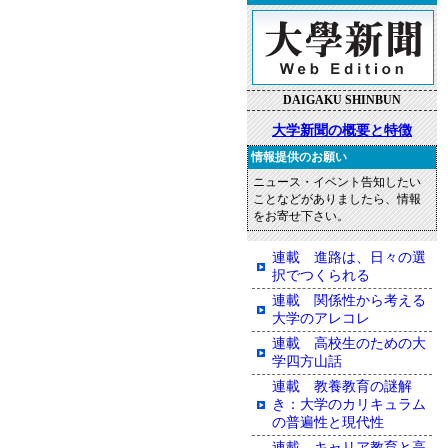
DAIGAKU SHINBUN
大学新聞の概要と特徴
情報提供のお願い
ニュース・イベント告知したい
ことなどがありましたら、情報
をお寄せ下さい。
連載 進路は、日々の選
択でつくられる
連載 関係性から考える
大学のアレコレ
連載 高校生のための大
学四方山話
連載 教養教育の謎解
き：大学のカリキュラム
の普遍性と現代性
連載 キャリア教育と高