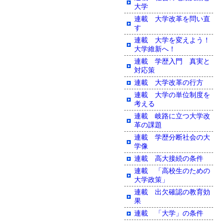
大学
連載 大学改革を問い直
す
連載 大学を変えよう！
大学維新へ！
連載 学歴入門 真実と
対応策
連載 大学改革の行方
連載 大学の単位制度を
考える
連載 岐路に立つ大学改
革の課題
連載 学歴分断社会の大
学像
連載 高大接続の条件
連載 「高校生のための
大学政策」
連載 出欠確認の教育効
果
連載 「大学」の条件