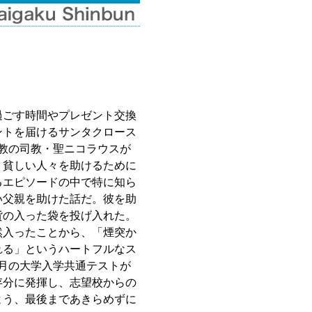
過ごす時間やプレゼント交換
ントを届けるサンタクロース
教の司教・聖ニコラウスが
、貧しい人々を助けるために
るエピソードの中で特に知ら
い父親を助けた話だ。彼を助
貨の入った袋を投げ入れた。
然入ったことから、「煙突か
れる」というハートフルなス
月の大学入学共通テストが
存分に発揮し、志望校からの
よう、最後まであきらめずに