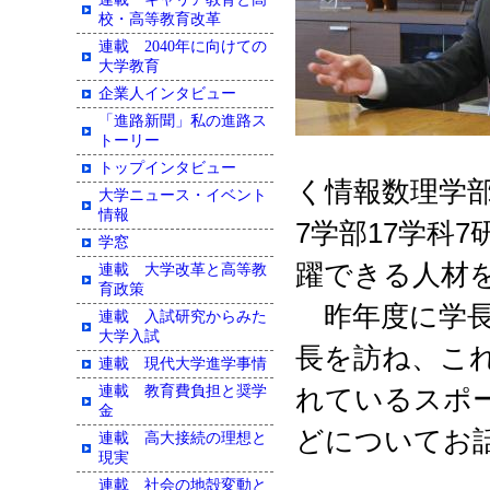
校・高等教育改革
連載 2040年に向けての
大学教育
企業人インタビュー
「進路新聞」私の進路ス
トーリー
トップインタビュー
く情報数理学
大学ニュース・イベント
情報
7
学部
17
学科
7
学窓
躍できる人材
連載 大学改革と高等教
育政策
昨年度に学長
連載 入試研究からみた
大学入試
長を訪ね、
こ
連載 現代大学進学事情
連載 教育費負担と奨学
れているスポ
金
どについてお
連載 高大接続の理想と
現実
連載 社会の地殻変動と