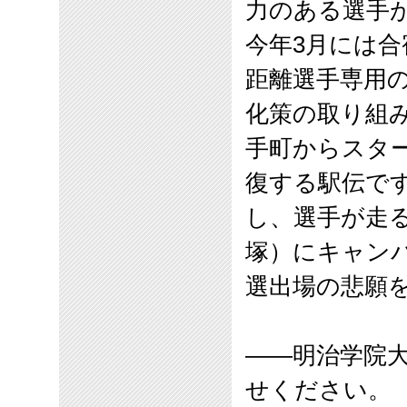
力のある選手
今年
3
月には合
距離選手専用
化策の取り組
手町からスタ
復する駅伝で
し、選手が走
塚）にキャン
選出場の悲願
――明治学院
せください。