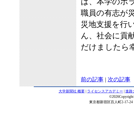
は、本学のボ
職員の有志が
災地支援を行
ん、社会に貢
だけましたら
前の記事
|
次の記事
大学新聞社 概要
|
ライセンスアカデミー
|
進路
©2026Copyright 
東京都新宿区百人町2-17-24 電