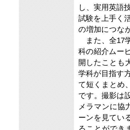
し、実用英語
試験を上手く
の増加につな
また、全
17
科の紹介ムー
開したことも
学科が目指す
て短くまとめ
です。撮影は
メラマンに協
ーンを見てい
ることができ