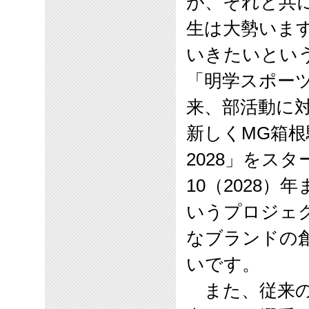
が、それと共
生は大勢いま
いきたいとい
「明学スポー
来、部活動に
新しく
MG
箱根
2028
」をスタ
10
（
2028
）年
いうプロジェ
なブランドの
いです。
また、従来の