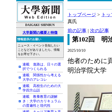
トップページ
>
トッ
真氏
DAIGAKU SHINBUN
前の記事
|
次の記事
大学新聞の概要と特徴
第102回 
情報提供のお願い
ニュース・イベント告知したい
ことなどがありましたら、情報
2025/10/10
をお寄せ下さい。
他者のために
連載 進路は、日々の選
明治学院大学
択でつくられる
連載 関係性から考える
大学のアレコレ
連載 高校生のための大
学四方山話
連載 教養教育の謎解
き：大学のカリキュラム
の普遍性と現代性
連載 キャリア教育と高