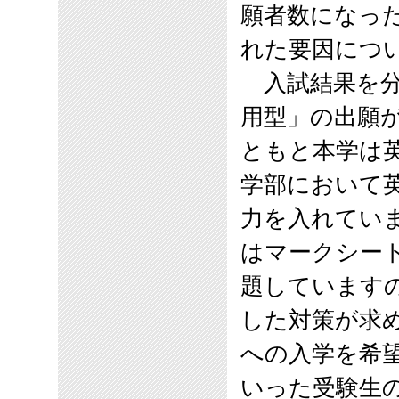
願者数になっ
れた要因につ
入試結果を分
用型」の出願
ともと本学は
学部において
力を入れてい
はマークシー
題しています
した対策が求
への入学を希
いった受験生