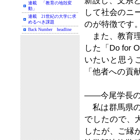
新設し、文系
連載 「教育の地殻変
動」
して社会のニ
連載 21世紀の大学に求
めるべき課題
のが特徴です
Back Number headline
また、教育理
した「
Do for O
いたいと思う
「他者への貢
――
今尾学長
私は群馬県の
でしたので、
したが、ご縁