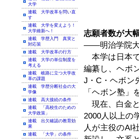
大学
連載 大学改革を問い直
す
連載 大学を変えよう！
大学維新へ！
志願者数が大
連載 学歴入門 真実と
――明治学院
対応策
連載 大学改革の行方
本学は日本で
連載 大学の単位制度を
考える
編纂し、ヘボ
連載 岐路に立つ大学改
J
・
C
・ヘボン
革の課題
連載 学歴分断社会の大
「ヘボン塾」
学像
連載 高大接続の条件
現在、白金と
連載 「高校生のための
大学政策」
2000
人以上の
連載 出欠確認の教育効
人が主役の
AI
果
連載 「大学」の条件