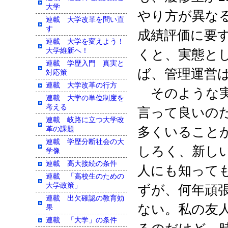
大学
やり方が異な
連載 大学改革を問い直
す
成績評価に要
連載 大学を変えよう！
大学維新へ！
くと、実態と
連載 学歴入門 真実と
ば、管理運営
対応策
連載 大学改革の行方
そのような実
連載 大学の単位制度を
考える
言って良いの
連載 岐路に立つ大学改
多くいること
革の課題
連載 学歴分断社会の大
しろく、新し
学像
連載 高大接続の条件
人にも知って
連載 「高校生のための
大学政策」
ずが、何年頑
連載 出欠確認の教育効
ない。私の友
果
連載 「大学」の条件