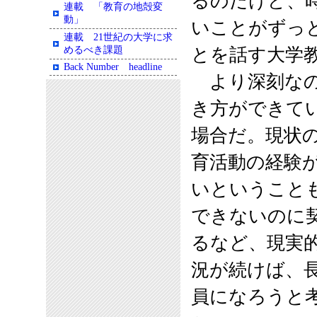
るのだけど、
連載 「教育の地殻変
動」
いことがずっ
連載 21世紀の大学に求
めるべき課題
とを話す大学
Back Number headline
より深刻なの
き方ができて
場合だ。現状
育活動の経験
いということ
できないのに
るなど、現実
況が続けば、
員になろうと