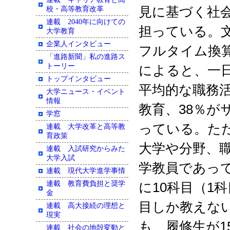
見に基づく社
校・高等教育改革
連載 2040年に向けての
担っている。
大学教育
企業人インタビュー
フルタイム換
「進路新聞」私の進路ス
トーリー
によると、一
トップインタビュー
平均的な職務
大学ニュース・イベント
情報
教育、
38
％が
学窓
っている。
た
連載 大学改革と高等教
育政策
大学や分野、
連載 入試研究からみた
大学入試
学教員であっ
連載 現代大学進学事情
連載 教育費負担と奨学
に
10
科目（
1
科
金
目しか教えな
連載 高大接続の理想と
現実
も、履修生が
1
連載 社会の地殻変動と