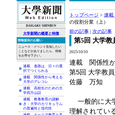
トップページ
>
連載
の役割分業（上）
DAIGAKU SHINBUN
前の記事
|
次の記事
大学新聞の概要と特徴
第5回 大学
情報提供のお願い
ニュース・イベント告知したい
ことなどがありましたら、情報
2025/10/10
をお寄せ下さい。
連載 関係性
連載 進路は、日々の選
第
5
回 大学教
択でつくられる
連載 関係性から考える
佐藤 万知
大学のアレコレ
連載 高校生のための大
学四方山話
連載 教養教育の謎解
一般的に大
き：大学のカリキュラム
の普遍性と現代性
理解されてい
連載 キャリア教育と高