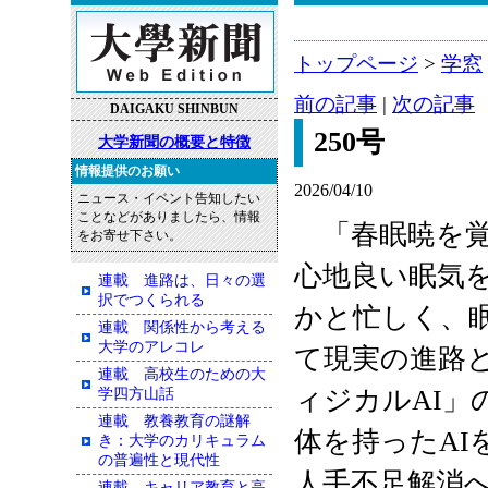
トップページ
>
学窓
前の記事
|
次の記事
DAIGAKU SHINBUN
250号
大学新聞の概要と特徴
情報提供のお願い
2026/04/10
ニュース・イベント告知したい
ことなどがありましたら、情報
「春眠暁を覚
をお寄せ下さい。
心地良い眠気
連載 進路は、日々の選
択でつくられる
かと忙しく、
連載 関係性から考える
大学のアレコレ
て現実の進路
連載 高校生のための大
ィジカル
AI
」
学四方山話
連載 教養教育の謎解
体を持った
AI
き：大学のカリキュラム
の普遍性と現代性
人手不足解消
連載 キャリア教育と高