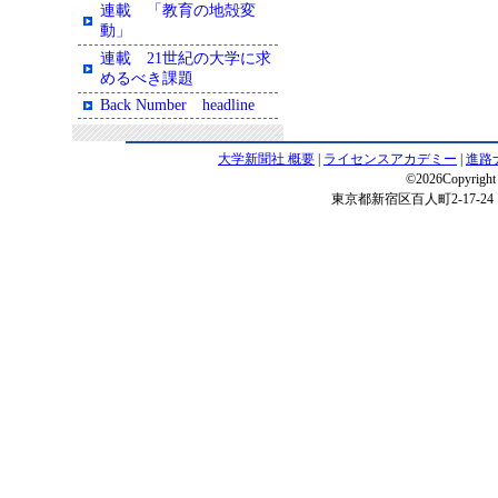
連載 「教育の地殻変
動」
連載 21世紀の大学に求
めるべき課題
Back Number headline
大学新聞社 概要
|
ライセンスアカデミー
|
進路
©2026Copyright 
東京都新宿区百人町2-17-24 電