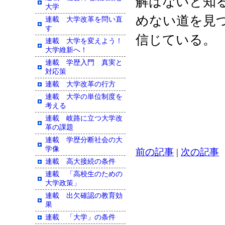
解はないと知
大学
めない道を見
連載 大学改革を問い直
す
信じている。
連載 大学を変えよう！
大学維新へ！
連載 学歴入門 真実と
対応策
連載 大学改革の行方
連載 大学の単位制度を
考える
連載 岐路に立つ大学改
革の課題
連載 学歴分断社会の大
学像
前の記事
|
次の記事
連載 高大接続の条件
連載 「高校生のための
大学政策」
連載 出欠確認の教育効
果
連載 「大学」の条件