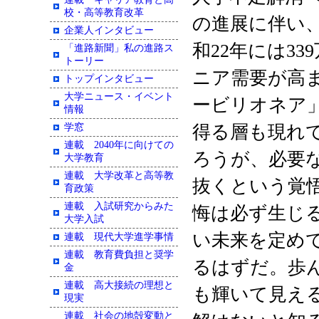
校・高等教育改革
の進展に伴い
企業人インタビュー
和
22
年には
339
「進路新聞」私の進路ス
トーリー
ニア需要が高
トップインタビュー
大学ニュース・イベント
ービリオネア
情報
学窓
得る層も現れ
連載 2040年に向けての
ろうが、必要
大学教育
連載 大学改革と高等教
抜くという覚
育政策
連載 入試研究からみた
悔は必ず生じ
大学入試
い未来を定め
連載 現代大学進学事情
連載 教育費負担と奨学
るはずだ。歩
金
連載 高大接続の理想と
も輝いて見え
現実
連載 社会の地殻変動と