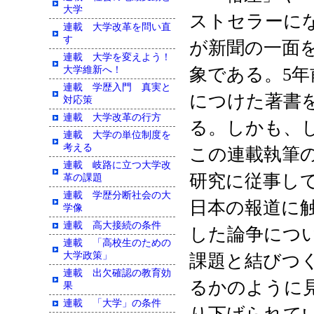
大学
ストセラーに
連載 大学改革を問い直
す
が新聞の一面
連載 大学を変えよう！
大学維新へ！
象である。5
連載 学歴入門 真実と
につけた著書
対応策
連載 大学改革の行方
る。しかも、
連載 大学の単位制度を
考える
この連載執筆
連載 岐路に立つ大学改
研究に従事し
革の課題
連載 学歴分断社会の大
日本の報道に
学像
連載 高大接続の条件
した論争につ
連載 「高校生のための
大学政策」
課題と結びつ
連載 出欠確認の教育効
るかのように
果
連載 「大学」の条件