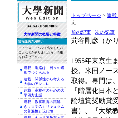
トップページ
>
連載
え
DAIGAKU SHINBUN
前の記事
|
次の記事
大学新聞の概要と特徴
苅谷剛彦（か
情報提供のお願い
ニュース・イベント告知したい
ことなどがありましたら、情報
をお寄せ下さい。
1955年東京
連載 進路は、日々の選
授。米国ノー
択でつくられる
取得。専門は
連載 関係性から考える
大学のアレコレ
『階層化日本
連載 高校生のための大
学四方山話
論壇賞奨励賞
連載 教養教育の謎解
き：大学のカリキュラム
書）、『大衆
の普遍性と現代性
連載 キャリア教育と高