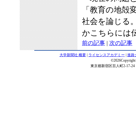
「教育の地殻
社会を論じる
かこちらには
前の記事
|
次の記事
大学新聞社 概要
|
ライセンスアカデミー
|
進路
©2026Copyright 
東京都新宿区百人町2-17-24 電