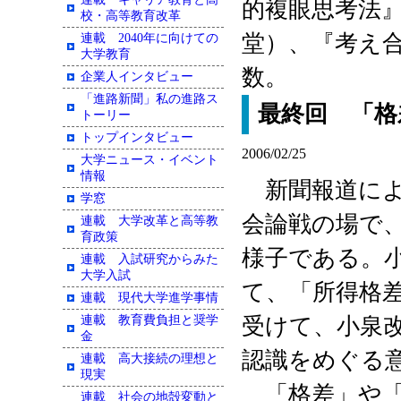
的複眼思考法
校・高等教育改革
堂）、『考え
連載 2040年に向けての
大学教育
数。
企業人インタビュー
「進路新聞」私の進路ス
最終回 「格
トーリー
トップインタビュー
2006/02/25
大学ニュース・イベント
情報
新聞報道によ
学窓
会論戦の場で
連載 大学改革と高等教
育政策
様子である。
連載 入試研究からみた
大学入試
て、「所得格
連載 現代大学進学事情
連載 教育費負担と奨学
受けて、小泉
金
認識をめぐる
連載 高大接続の理想と
現実
「格差」や「
連載 社会の地殻変動と