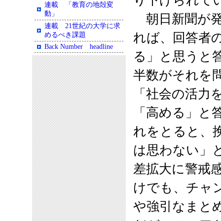
り下げられて
連載 「教育の地殻変
動」
朝日新聞が発
連載 21世紀の大学に求
れば、回答者
めるべき課題
Back Number headline
る」と思うと
半数がそれを
「社会の活力
「高める」と
れをとると、
は思わない」
差拡大に警戒
けでも、チャ
や強引なまと