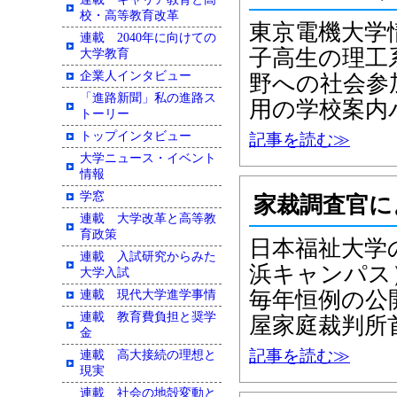
校・高等教育改革
東京電機大学
連載 2040年に向けての
子高生の理工
大学教育
企業人インタビュー
野への社会参
「進路新聞」私の進路ス
用の学校案内
トーリー
トップインタビュー
記事を読む≫
大学ニュース・イベント
情報
学窓
家裁調査官
連載 大学改革と高等教
育政策
日本福祉大学
連載 入試研究からみた
浜キャンパス
大学入試
毎年恒例の公
連載 現代大学進学事情
連載 教育費負担と奨学
屋家庭裁判所
金
記事を読む≫
連載 高大接続の理想と
現実
連載 社会の地殻変動と