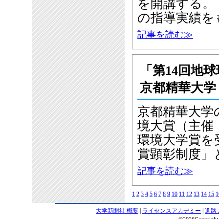
を開講する。
の指導実績を
記事を読む≫
「第14回地
京都精華大学
京都精華大学
境大賞（主催
環境大学賞を
賞顕彰制度」
記事を読む≫
1
2
3
4
5
6
7
8
9
10
11
12
13
14
15
1
大学新聞社 概要
|
ライセンスアカデミー
|
進路