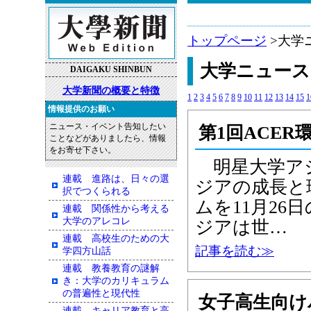
トップページ
>大学
大学ニュース
DAIGAKU SHINBUN
大学新聞の概要と特徴
1
2
3
4
5
6
7
8
9
10
11
12
13
14
15
1
情報提供のお願い
ニュース・イベント告知したい
第1回ACE
ことなどがありましたら、情報
をお寄せ下さい。
明星大学アジ
連載 進路は、日々の選
ジアの成長と
択でつくられる
ムを11月2
連載 関係性から考える
大学のアレコレ
ジアは世…
連載 高校生のための大
記事を読む≫
学四方山話
連載 教養教育の謎解
き：大学のカリキュラム
の普遍性と現代性
女子高生向け
連載 キャリア教育と高