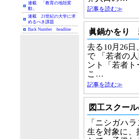
連載 「教育の地殻変
記事を読む≫
動」
連載 21世紀の大学に求
めるべき課題
Back Number headline
眞鍋かをり 
去る10月2
で 「若者の
ント「若者ト
こ…
記事を読む≫
図工スクール
「ニシガハラ
生を対象に、