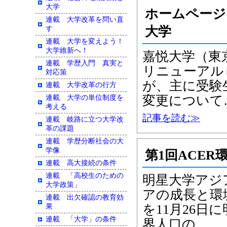
大学
ホームページ
連載 大学改革を問い直
大学
す
連載 大学を変えよう！
大学維新へ！
嘉悦大学（東
連載 学歴入門 真実と
リニューアル
対応策
が、主に受験
連載 大学改革の行方
変更について
連載 大学の単位制度を
考える
記事を読む≫
連載 岐路に立つ大学改
革の課題
連載 学歴分断社会の大
学像
第1回ACE
連載 高大接続の条件
連載 「高校生のための
明星大学アジ
大学政策」
アの成長と環
連載 出欠確認の教育効
を11月26
果
連載 「大学」の条件
界人口の…