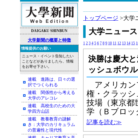
トップページ
>大学
大学ニュース
DAIGAKU SHINBUN
大学新聞の概要と特徴
1
2
3
4
5
6
7
8
9
10
11
12
13
14
15
1
情報提供のお願い
ニュース・イベント告知したい
決勝は慶大と
ことなどがありましたら、情報
をお寄せ下さい。
ッシュボウル
連載 進路は、日々の選
アメリカンフ
択でつくられる
権・クラッシ
連載 関係性から考える
大学のアレコレ
技場（東京都
連載 高校生のための大
学（Ｂブロッ
学四方山話
連載 教養教育の謎解
記事を読む≫
き：大学のカリキュラム
の普遍性と現代性
連載 キャリア教育と高