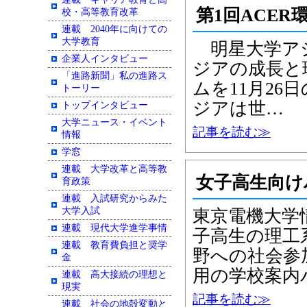
第1回ACE
校・高等教育改革
連載 2040年に向けての
大学教育
明星大学アジ
企業人インタビュー
ジアの成長と
「進路新聞」私の進路ス
ムを11月2
トーリー
ジアは世…
トップインタビュー
大学ニュース・イベント
記事を読む≫
情報
学窓
連載 大学改革と高等教
女子高生向け
育政策
連載 入試研究からみた
大学入試
東京電機大学
連載 現代大学進学事情
子高生の理工
連載 教育費負担と奨学
野への社会参
金
用の学校案内
連載 高大接続の理想と
現実
記事を読む≫
連載 社会の地殻変動と