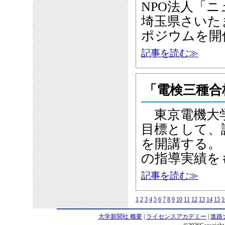
NPO法人「ニ
埼玉県さいた
ポジウムを開
記事を読む≫
「電検三種合
東京電機大学
目標として、
を開講する。
の指導実績を
記事を読む≫
1
2
3
4
5
6
7
8
9
10
11
12
13
14
15
1
大学新聞社 概要
|
ライセンスアカデミー
|
進路