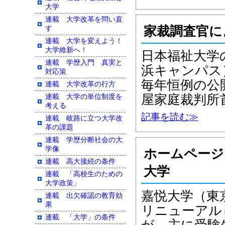
大学
連載 大学改革を問い直
家裁調査官
す
連載 大学を変えよう！
大学維新へ！
日本福祉大学
連載 学歴入門 真実と
浜キャンパス
対応策
毎年恒例の公
連載 大学改革の行方
屋家庭裁判所
連載 大学の単位制度を
考える
記事を読む≫
連載 岐路に立つ大学改
革の課題
連載 学歴分断社会の大
学像
ホームページ
連載 高大接続の条件
大学
連載 「高校生のための
大学政策」
嘉悦大学（東
連載 出欠確認の教育効
果
リニューアル
連載 「大学」の条件