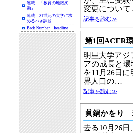
が、主に受験
連載 「教育の地殻変
変更について
動」
連載 21世紀の大学に求
記事を読む≫
めるべき課題
Back Number headline
第1回ACE
明星大学アジ
アの成長と環
を11月26
界人口の…
記事を読む≫
眞鍋かをり 
去る10月2