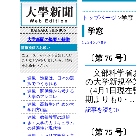
トップページ
>学窓
学窓
DAIGAKU SHINBUN
大学新聞の概要と特徴
1
2
3
4
5
6
7
8
9
情報提供のお願い
ニュース・イベント告知したい
〔第 76 号〕
ことなどがありましたら、情報
をお寄せ下さい。
文部科学省お
連載 進路は、日々の選
の大学新規卒
択でつくられる
（4月1日現在
連載 関係性から考える
大学のアレコレ
期よりも0・
連載 高校生のための大
記事を読む≫
学四方山話
連載 教養教育の謎解
き：大学のカリキュラム
の普遍性と現代性
〔第 75 号〕
連載 キャリア教育と高