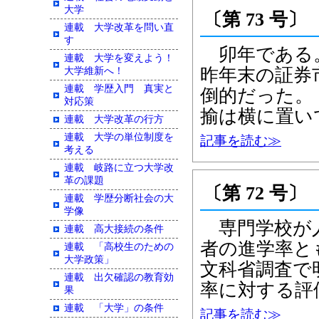
大学
〔第 73 号〕
連載 大学改革を問い直
す
卯年である
連載 大学を変えよう！
昨年末の証券
大学維新へ！
連載 学歴入門 真実と
倒的だった。
対応策
揄は横に置い
連載 大学改革の行方
連載 大学の単位制度を
記事を読む≫
考える
連載 岐路に立つ大学改
革の課題
〔第 72 号〕
連載 学歴分断社会の大
学像
専門学校が人
連載 高大接続の条件
者の進学率と
連載 「高校生のための
大学政策」
文科省調査で
連載 出欠確認の教育効
率に対する評
果
連載 「大学」の条件
記事を読む≫