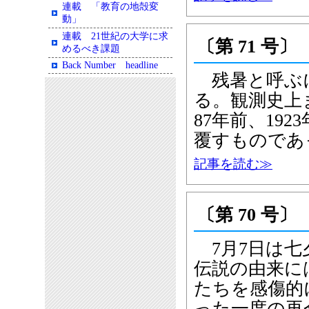
連載 「教育の地殻変
動」
連載 21世紀の大学に求
〔第 71 号〕
めるべき課題
Back Number headline
残暑と呼ぶ
る。観測史上
87年前、19
覆すものであ
記事を読む≫
〔第 70 号〕
7月7日は七
伝説の由来に
たちを感傷的
った一度の再