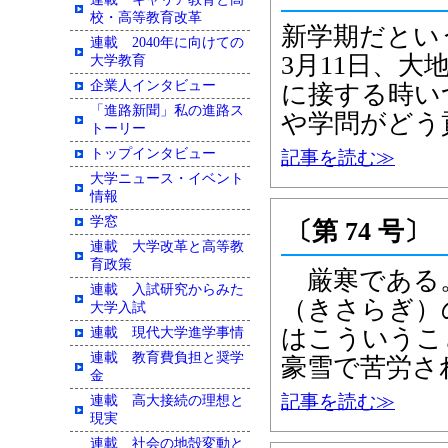
校・高等教育改革
新学期だとい
連載 2040年に向けての
3月11日、
大学教育
企業人インタビュー
に接する時い
「進路新聞」私の進路ス
や学問がどう
トーリー
トップインタビュー
記事を読む≫
大学ニュース・イベント
情報
学窓
〔第 74 号〕
連載 大学改革と高等教
育政策
厳寒である。
連載 入試研究からみた
（きさらぎ）
大学入試
はこういうこ
連載 現代大学進学事情
連載 教育費負担と奨学
豪雪で苦労さ
金
記事を読む≫
連載 高大接続の理想と
現実
連載 社会の地殻変動と