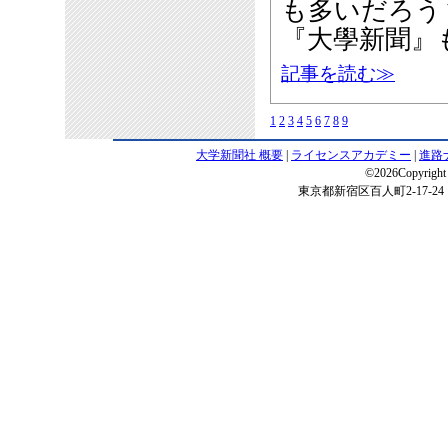
も多いだろう
『大學新聞』
記事を読む≫
1
2
3
4
5
6
7
8
9
大学新聞社 概要
|
ライセンスアカデミー
|
進路
©2026Copyright 
東京都新宿区百人町2-17-24 電